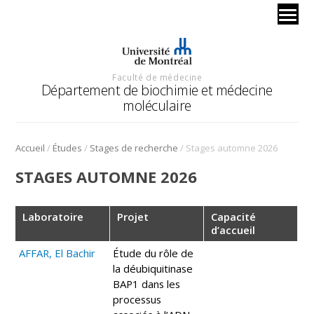
Faculté de médecine
Département de biochimie et médecine
moléculaire
/
/
/
Accueil
Études
Stages de recherche
Stages automne 2026
STAGES AUTOMNE 2026
Laboratoire
Projet
Capacité
d’accueil
AFFAR, El Bachir
Étude du rôle de
la déubiquitinase
BAP1 dans les
processus