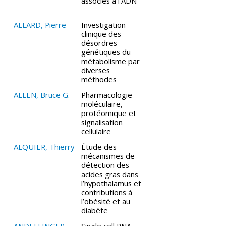
associés à l’ADN
ALLARD, Pierre
Investigation
clinique des
désordres
génétiques du
métabolisme par
diverses
méthodes
ALLEN, Bruce G.
Pharmacologie
moléculaire,
protéomique et
signalisation
cellulaire
ALQUIER, Thierry
Étude des
mécanismes de
détection des
acides gras dans
l’hypothalamus et
contributions à
l’obésité et au
diabète
ANDELFINGER,
Single cell RNA