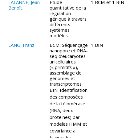
LALANNE, Jean-
Étude
1 BCM et 1 BIN
Benoît
quantitative de la
régulation
génique à travers
différents
systèmes
modèles
LANG, Franz
BCM: Séquençage
1 BIN
nanopore et RNA-
seq d’eucaryotes
unicellulaires
(« primitifs »),
assemblage de
génomes et
transcriptomes
BIN: Identification
des composées
de la télomérase
(RNA, deux
proteines) par
modeles HMM et
covariance a
travers les