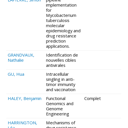
implementation
for
Mycobacterium
tuberculosis
molecular
epidemiology and
drug resistance
prediction
applications.
GRANDVAUX,
Identification de
Nathalie
nouvelles cibles
antivirales
GU, Hua
Intracellular
singling in anti-
timor immunity
and vaccination
HALEY, Benjamin
Functional
Complet
Genomics and
Genome
Engineering
HARRINGTON,
Mechanisms of
Léa
drug resistance