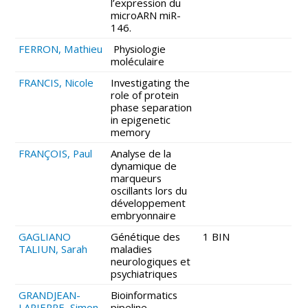
l’expression du
microARN miR-
146.
FERRON, Mathieu
Physiologie
moléculaire
FRANCIS, Nicole
Investigating the
role of protein
phase separation
in epigenetic
memory
FRANÇOIS, Paul
Analyse de la
dynamique de
marqueurs
oscillants lors du
développement
embryonnaire
GAGLIANO
Génétique des
1 BIN
TALIUN, Sarah
maladies
neurologiques et
psychiatriques
GRANDJEAN-
Bioinformatics
LAPIERRE, Simon
pipeline