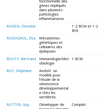
fonctionnelle des
gènes impliqués
dans plusieurs
pathologies
inflammatoires
RODEN, Christine
1-2 BCM et 1-2
BIN
ROSSIGNOL, Elsa
Mécanismes
génétiques et
cellulaires des
épilepsies
ROUTY, Bertrand
Immunologie/Micr
1 BCM
obiologie
ROY, Stéphane
Axolotl : un
modèle pour
l’étude de la
sénescence
développemental
e chez les
vertébrés.
RUTTER, Guy
Développer de
Complet
nouveaux moyens