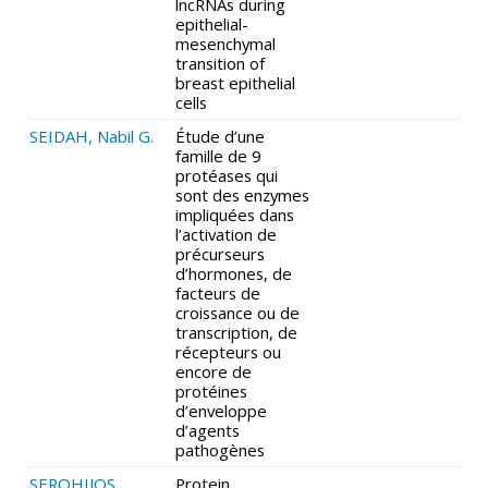
lncRNAs during
epithelial-
mesenchymal
transition of
breast epithelial
cells
SEIDAH, Nabil G.
Étude d’une
famille de 9
protéases qui
sont des enzymes
impliquées dans
l’activation de
précurseurs
d’hormones, de
facteurs de
croissance ou de
transcription, de
récepteurs ou
encore de
protéines
d’enveloppe
d’agents
pathogènes
SEROHIJOS,
Protein