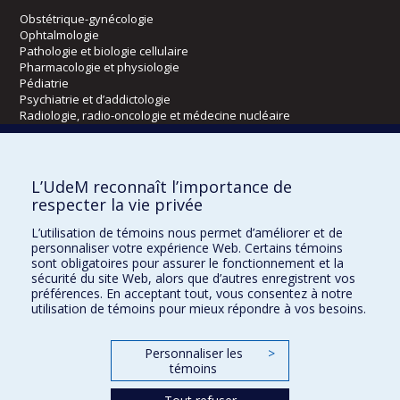
Obstétrique-gynécologie
Ophtalmologie
Pathologie et biologie cellulaire
Pharmacologie et physiologie
Pédiatrie
Psychiatrie et d’addictologie
Radiologie, radio-oncologie et médecine nucléaire
Écoles
L’UdeM reconnaît l’importance de
Kinésiologie et des sciences de l’activité physique
respecter la vie privée
Orthophonie et audiologie
L’utilisation de témoins nous permet d’améliorer et de
Réadaptation
personnaliser votre expérience Web. Certains témoins
sont obligatoires pour assurer le fonctionnement et la
Directions
sécurité du site Web, alors que d’autres enregistrent vos
préférences. En acceptant tout, vous consentez à notre
DPC
utilisation de témoins pour mieux répondre à vos besoins.
CPASS
Éthique clinique
Personnaliser les
>
témoins