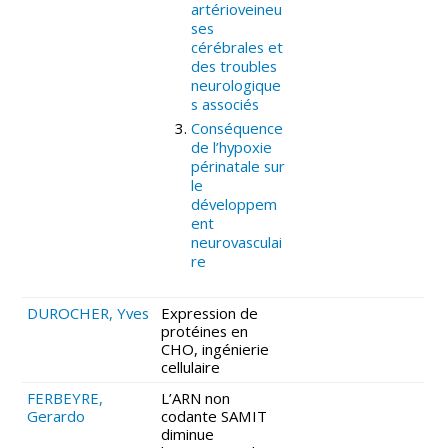
artérioveineu
ses
cérébrales et
des troubles
neurologique
s associés
Conséquence
de l’hypoxie
périnatale sur
le
développem
ent
neurovasculai
re
DUROCHER, Yves
Expression de
protéines en
CHO, ingénierie
cellulaire
FERBEYRE,
L’ARN non
Gerardo
codante SAMIT
diminue