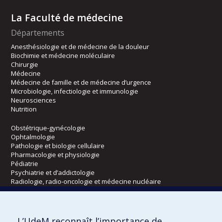
La Faculté de médecine
Départements
Anesthésiologie et de médecine de la douleur
Biochimie et médecine moléculaire
Chirurgie
Médecine
Médecine de famille et de médecine d’urgence
Microbiologie, infectiologie et immunologie
Neurosciences
Nutrition
Obstétrique-gynécologie
Ophtalmologie
Pathologie et biologie cellulaire
Pharmacologie et physiologie
Pédiatrie
Psychiatrie et d’addictologie
Radiologie, radio-oncologie et médecine nucléaire
Écoles
L’UdeM reconnaît l’importance de