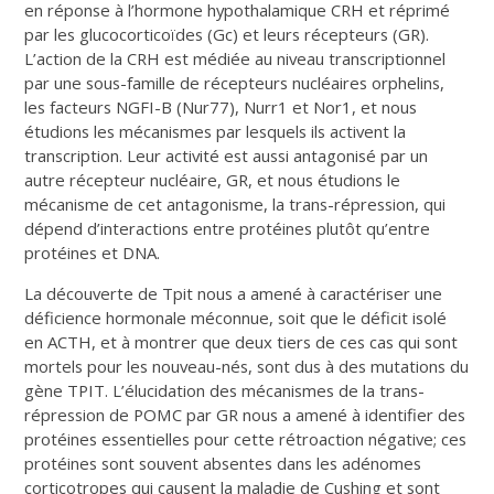
en réponse à l’hormone hypothalamique CRH et réprimé
par les glucocorticoïdes (Gc) et leurs récepteurs (GR).
L’action de la CRH est médiée au niveau transcriptionnel
par une sous-famille de récepteurs nucléaires orphelins,
les facteurs NGFI-B (Nur77), Nurr1 et Nor1, et nous
étudions les mécanismes par lesquels ils activent la
transcription. Leur activité est aussi antagonisé par un
autre récepteur nucléaire, GR, et nous étudions le
mécanisme de cet antagonisme, la trans-répression, qui
dépend d’interactions entre protéines plutôt qu’entre
protéines et DNA.
La découverte de Tpit nous a amené à caractériser une
déficience hormonale méconnue, soit que le déficit isolé
en ACTH, et à montrer que deux tiers de ces cas qui sont
mortels pour les nouveau-nés, sont dus à des mutations du
gène TPIT. L’élucidation des mécanismes de la trans-
répression de POMC par GR nous a amené à identifier des
protéines essentielles pour cette rétroaction négative; ces
protéines sont souvent absentes dans les adénomes
corticotropes qui causent la maladie de Cushing et sont