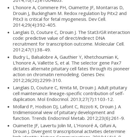
L’honore A, Commere PH, Ouimette JF, Montarras D,
Drouin J, Buckingham M. Redox regulation by Pitx2 and
Pitx3 is critical for fetal myogenesis. Dev Cell.
2014;29(4):392-405.
Langlais D, Couture C, Drouin J. The Stat3/GR interaction
code: predictive value of direct/indirect DNA
recruitment for transcription outcome. Molecular Cell.
2012;47(1):38-49.
Budry L, Balsalobre A, Gauthier Y, Khetchoumian K,
L’honore A, Vallette S, et al. The selector gene Pax7
dictates alternate pituitary cell fates through its pioneer
action on chromatin remodeling. Genes Dev.
2012;26(20):2299-310.
Langlais D, Couture C, Kmita M, Drouin J. Adult pituitary
cell maintenance: lineage-specific contribution of self-
duplication. Mol Endocrinol. 2013;27(7):1103-12.
Mollard P, Hodson DJ, Lafont C, Rizzoti K, Drouin J. A
tridimensional view of pituitary development and
function. Trends Endocrinol Metab. 2012;23(6):261-9.
Ouimette JF, Lavertu Jolin M, L’Honoré A, Gifuni A,
Drouin J. Divergent transcriptional activities determine
limb identity. Nature Communications. 2010;1(4):1-9.