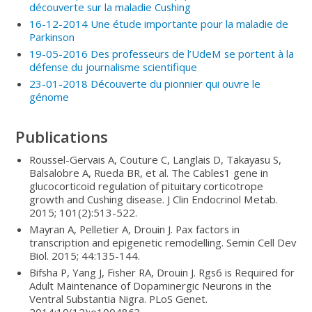
découverte sur la maladie Cushing
16-12-2014 Une étude importante pour la maladie de
Parkinson
19-05-2016 Des professeurs de l’UdeM se portent à la
défense du journalisme scientifique
23-01-2018 Découverte du pionnier qui ouvre le
génome
Publications
Roussel-Gervais A, Couture C, Langlais D, Takayasu S,
Balsalobre A, Rueda BR, et al. The Cables1 gene in
glucocorticoid regulation of pituitary corticotrope
growth and Cushing disease. J Clin Endocrinol Metab.
2015; 101(2):513-522.
Mayran A, Pelletier A, Drouin J. Pax factors in
transcription and epigenetic remodelling. Semin Cell Dev
Biol. 2015; 44:135-144.
Bifsha P, Yang J, Fisher RA, Drouin J. Rgs6 is Required for
Adult Maintenance of Dopaminergic Neurons in the
Ventral Substantia Nigra. PLoS Genet.
2014;10(12):e1004863.