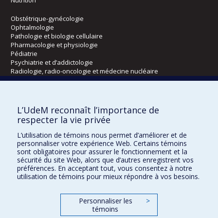
Obstétrique-gynécologie
Ophtalmologie
Pathologie et biologie cellulaire
Pharmacologie et physiologie
Pédiatrie
Psychiatrie et d’addictologie
Radiologie, radio-oncologie et médecine nucléaire
Écoles
L’UdeM reconnaît l’importance de
Kinésiologie et des sciences de l’activité physique
respecter la vie privée
Orthophonie et audiologie
L’utilisation de témoins nous permet d’améliorer et de
Réadaptation
personnaliser votre expérience Web. Certains témoins
sont obligatoires pour assurer le fonctionnement et la
Directions
sécurité du site Web, alors que d’autres enregistrent vos
préférences. En acceptant tout, vous consentez à notre
DPC
utilisation de témoins pour mieux répondre à vos besoins.
CPASS
Éthique clinique
Personnaliser les
>
témoins