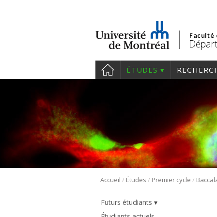
Faculté
Départ
ÉTUDES
RECHERC
/
/
/
Accueil
Études
Premier cycle
Futurs étudiants
Étudiants actuels