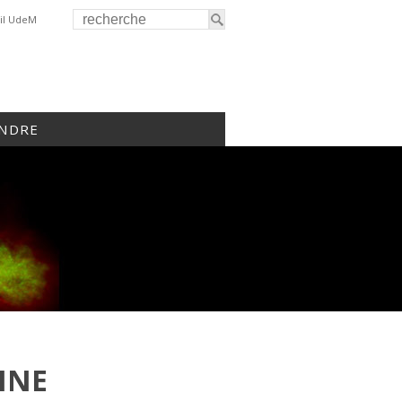
il UdeM
INDRE
INE