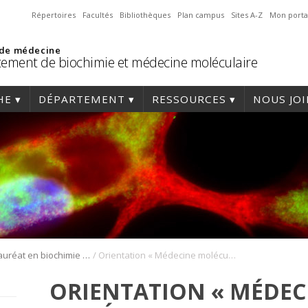
Répertoires
Facultés
Bibliothèques
Plan campus
Sites A-Z
Mon porta
 de médecine
ement de biochimie et médecine moléculaire
HE
DÉPARTEMENT
RESSOURCES
NOUS JO
/
Baccalauréat en biochimie et médecine moléculaire
Orientation « Médecine moléculaire »
ORIENTATION « MÉDEC