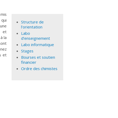
 mis
 qui
Structure de
 une
l’orientation
e et
Labo
à la
d’enseignement
sont
Labo informatique
enez
Stages
s et
Bourses et soutien
financier
Ordre des chimistes