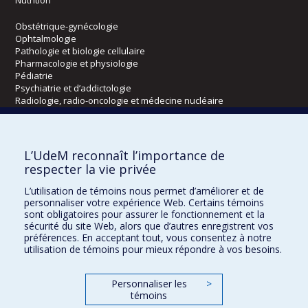
Nutrition
Obstétrique-gynécologie
Ophtalmologie
Pathologie et biologie cellulaire
Pharmacologie et physiologie
Pédiatrie
Psychiatrie et d’addictologie
Radiologie, radio-oncologie et médecine nucléaire
Écoles
L’UdeM reconnaît l’importance de
Kinésiologie et des sciences de l’activité physique
respecter la vie privée
Orthophonie et audiologie
L’utilisation de témoins nous permet d’améliorer et de
Réadaptation
personnaliser votre expérience Web. Certains témoins
sont obligatoires pour assurer le fonctionnement et la
Directions
sécurité du site Web, alors que d’autres enregistrent vos
préférences. En acceptant tout, vous consentez à notre
DPC
utilisation de témoins pour mieux répondre à vos besoins.
CPASS
Éthique clinique
Personnaliser les
>
témoins