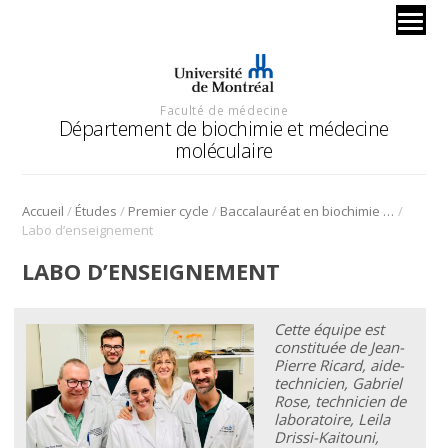
Faculté de médecine
Département de biochimie et médecine
moléculaire
/
/
/
/
Accueil
Études
Premier cycle
Baccalauréat en biochimie et médecine moléculaire
Labo d’enseignement
LABO D’ENSEIGNEMENT
Cette équipe est
constituée de Jean-
Pierre Ricard, aide-
technicien, Gabriel
Rose, technicien de
laboratoire, Leila
Drissi-Kaitouni,