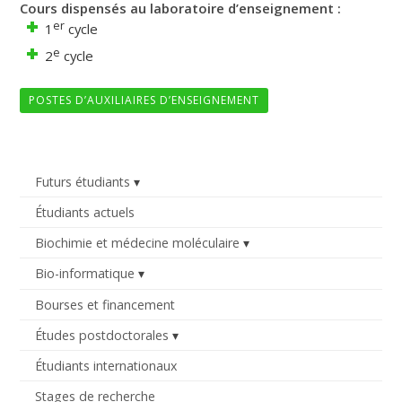
Cours dispensés au laboratoire d’enseignement :
er
1
cycle
e
2
cycle
POSTES D’AUXILIAIRES D’ENSEIGNEMENT
Futurs étudiants
Étudiants actuels
Biochimie et médecine moléculaire
Bio-informatique
Bourses et financement
Études postdoctorales
Étudiants internationaux
Stages de recherche