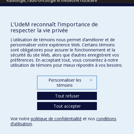
Radiologie, radio-oncologie et médecine nucléaire
Écoles
L’UdeM reconnaît l’importance de
Kinésiologie et des sciences de l’activité physique
respecter la vie privée
Orthophonie et audiologie
L’utilisation de témoins nous permet d’améliorer et de
Réadaptation
personnaliser votre expérience Web. Certains témoins
sont obligatoires pour assurer le fonctionnement et la
Directions
sécurité du site Web, alors que d’autres enregistrent vos
préférences. En acceptant tout, vous consentez à notre
DPC
utilisation de témoins pour mieux répondre à vos besoins.
CPASS
Éthique clinique
Personnaliser les
>
témoins
Tout refuser
Tout accepter
Voir notre
politique de confidentialité
et nos
conditions
d’utilisation
.
Confidentialité
Conditions d’utilisation
Paramètres des témoins