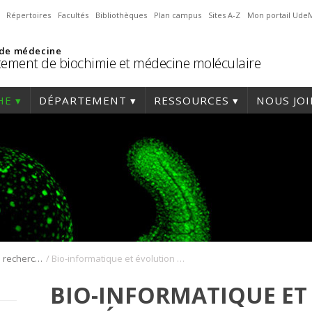
Répertoires
Facultés
Bibliothèques
Plan campus
Sites A-Z
Mon portail Ude
 de médecine
ement de biochimie et médecine moléculaire
HE
DÉPARTEMENT
RESSOURCES
NOUS JO
/
Axes et thèmes de recherche
Bio-informatique et évolution moléculaire
BIO-INFORMATIQUE ET