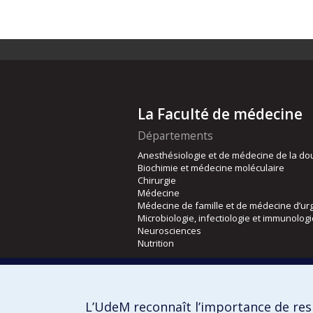
La Faculté de médecine
Départements
Anesthésiologie et de médecine de la do
Biochimie et médecine moléculaire
Chirurgie
Médecine
Médecine de famille et de médecine d’ur
Microbiologie, infectiologie et immunolog
Neurosciences
Nutrition
Écoles
Kinésiologie et des sciences de l’activité
L’UdeM reconnaît l’importance de resp
Orthophonie et audiologie