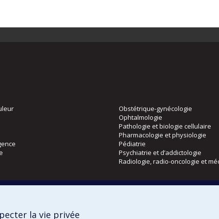
uleur
Obstétrique-gynécologie
Ophtalmologie
Pathologie et biologie cellulaire
Pharmacologie et physiologie
gence
Pédiatrie
ie
Psychiatrie et d’addictologie
Radiologie, radio-oncologie et mé
Directions
 physique
DPC
ecter la vie privée
CPASS