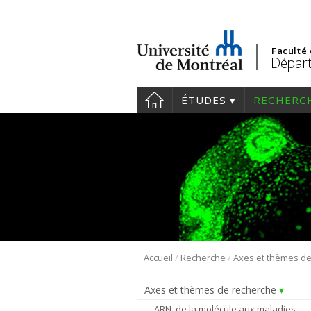
Faculté
Départ
ÉTUDES
RECHERC
/
/
Accueil
Recherche
Axes et thèmes de recherche
ARN, de la molécule aux maladies