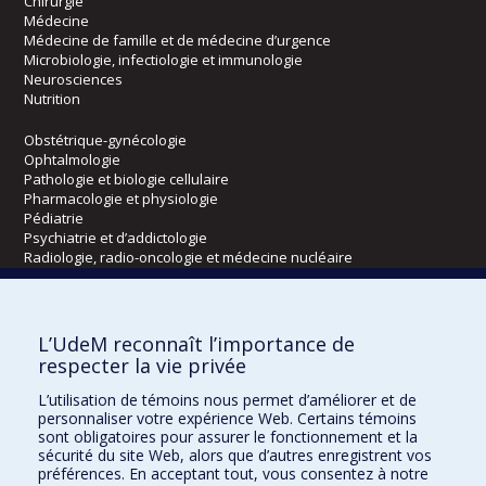
Chirurgie
Médecine
Médecine de famille et de médecine d’urgence
Microbiologie, infectiologie et immunologie
Neurosciences
Nutrition
Obstétrique-gynécologie
Ophtalmologie
Pathologie et biologie cellulaire
Pharmacologie et physiologie
Pédiatrie
Psychiatrie et d’addictologie
Radiologie, radio-oncologie et médecine nucléaire
Écoles
L’UdeM reconnaît l’importance de
Kinésiologie et des sciences de l’activité physique
respecter la vie privée
Orthophonie et audiologie
L’utilisation de témoins nous permet d’améliorer et de
Réadaptation
personnaliser votre expérience Web. Certains témoins
sont obligatoires pour assurer le fonctionnement et la
Directions
sécurité du site Web, alors que d’autres enregistrent vos
préférences. En acceptant tout, vous consentez à notre
DPC