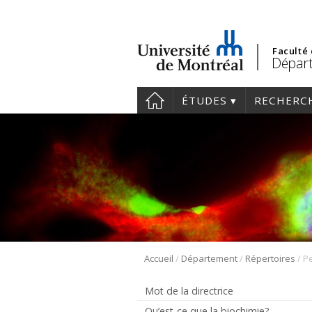
Faculté
Départ
ÉTUDES
RECHERC
/
/
/
Accueil
Département
Répertoires
Pe
Mot de la directrice
Qu’est-ce que la biochimie?