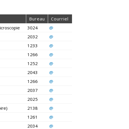
Bureau
Courriel
icroscopie
3024
@
2032
@
1233
@
1266
@
1252
@
2043
@
1266
@
2037
@
2025
@
ire)
2138
@
1261
@
2034
@