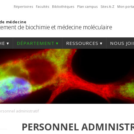
Répertoires
Facultés
Bibliothèques
Plan campus
Sites A-Z
Mon porta
 de médecine
ement de biochimie et médecine moléculaire
HE
DÉPARTEMENT
RESSOURCES
NOUS JO
rsonnel administratif
PERSONNEL ADMINISTR