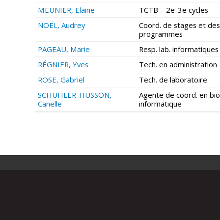
MEUNIER, Elaine
TCTB – 2e-3e cycles
NOËL, Audrey
Coord. de stages et des
programmes
PAGEAU, Marie
Resp. lab. informatiques
RÉGNIER, Yves
Tech. en administration
ROSE, Gabriel
Tech. de laboratoire
SCHUHLER-HUSSON,
Agente de coord. en bio
Canelle
informatique