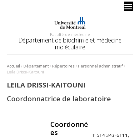
Faculté de médecine
Département de biochimie et médecine
moléculaire
/
/
/
/
Accueil
Département
Répertoires
Personnel administratif
Leila Drissi-Kaitouni
LEILA DRISSI-KAITOUNI
Coordonnatrice de laboratoire
Coordonné
.
es
T
514 343-6111,