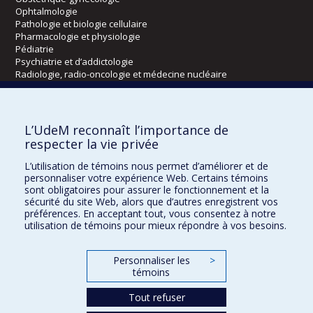
Ophtalmologie
Pathologie et biologie cellulaire
Pharmacologie et physiologie
Pédiatrie
Psychiatrie et d’addictologie
Radiologie, radio-oncologie et médecine nucléaire
Écoles
L’UdeM reconnaît l’importance de
Kinésiologie et des sciences de l’activité physique
respecter la vie privée
Orthophonie et audiologie
L’utilisation de témoins nous permet d’améliorer et de
Réadaptation
personnaliser votre expérience Web. Certains témoins
sont obligatoires pour assurer le fonctionnement et la
Directions
sécurité du site Web, alors que d’autres enregistrent vos
préférences. En acceptant tout, vous consentez à notre
DPC
utilisation de témoins pour mieux répondre à vos besoins.
CPASS
Éthique clinique
Personnaliser les
>
témoins
Tout refuser