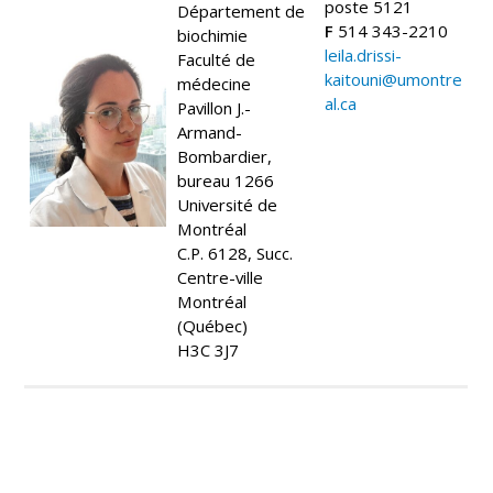
poste 5121
Département de
F
514 343-2210
biochimie
leila.drissi-
Faculté de
kaitouni@umontre
médecine
al.ca
Pavillon J.-
Armand-
Bombardier,
bureau 1266
Université de
Montréal
C.P. 6128, Succ.
Centre-ville
Montréal
(Québec)
H3C 3J7