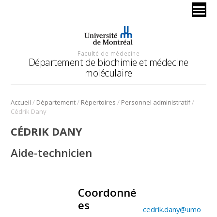
Faculté de médecine
Département de biochimie et médecine
moléculaire
/
/
/
/
Accueil
Département
Répertoires
Personnel administratif
Cédrik Dany
CÉDRIK DANY
Aide-technicien
Coordonné
.
es
cedrik.dany@umo