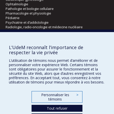
Ophtalmologie
Pathologie et biologie cellulaire
Pharmacologie et physiologie
Pédiatrie
Psychiatrie et d’addictologie
Radiologie, radio-oncologie et médecine nucléaire
Écoles
L’UdeM reconnaît l’importance de
Kinésiologie et des sciences de l’activité physique
respecter la vie privée
Orthophonie et audiologie
L’utilisation de témoins nous permet d’améliorer et de
Réadaptation
personnaliser votre expérience Web. Certains témoins
sont obligatoires pour assurer le fonctionnement et la
Directions
sécurité du site Web, alors que d’autres enregistrent vos
préférences. En acceptant tout, vous consentez à notre
DPC
utilisation de témoins pour mieux répondre à vos besoins.
CPASS
Éthique clinique
Personnaliser les
>
témoins
Tout refuser