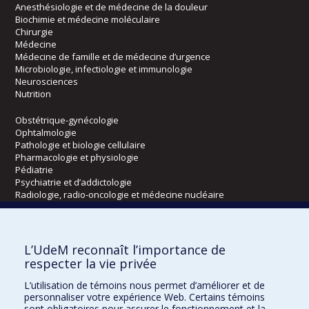
Anesthésiologie et de médecine de la douleur
Biochimie et médecine moléculaire
Chirurgie
Médecine
Médecine de famille et de médecine d’urgence
Microbiologie, infectiologie et immunologie
Neurosciences
Nutrition
Obstétrique-gynécologie
Ophtalmologie
Pathologie et biologie cellulaire
Pharmacologie et physiologie
Pédiatrie
Psychiatrie et d’addictologie
Radiologie, radio-oncologie et médecine nucléaire
Écoles
L’UdeM reconnaît l’importance de
Kinésiologie et des sciences de l’activité physique
respecter la vie privée
Orthophonie et audiologie
L’utilisation de témoins nous permet d’améliorer et de
Réadaptation
personnaliser votre expérience Web. Certains témoins
sont obligatoires pour assurer le fonctionnement et la