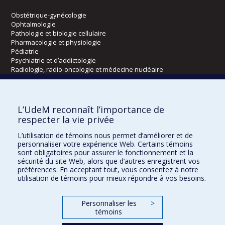
Obstétrique-gynécologie
Ophtalmologie
Pathologie et biologie cellulaire
Pharmacologie et physiologie
Pédiatrie
Psychiatrie et d’addictologie
Radiologie, radio-oncologie et médecine nucléaire
Écoles
L’UdeM reconnaît l’importance de
Kinésiologie et des sciences de l’activité physique
respecter la vie privée
Orthophonie et audiologie
L’utilisation de témoins nous permet d’améliorer et de
Réadaptation
personnaliser votre expérience Web. Certains témoins
sont obligatoires pour assurer le fonctionnement et la
Directions
sécurité du site Web, alors que d’autres enregistrent vos
préférences. En acceptant tout, vous consentez à notre
DPC
utilisation de témoins pour mieux répondre à vos besoins.
CPASS
Éthique clinique
Personnaliser les
>
témoins