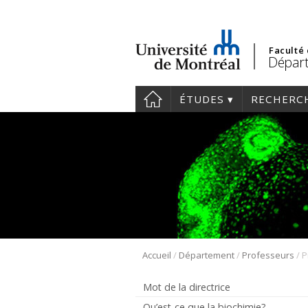
Faculté
Départ
ÉTUDES
RECHERC
/
/
/
Accueil
Département
Professeurs
P
Mot de la directrice
Qu’est-ce que la biochimie?