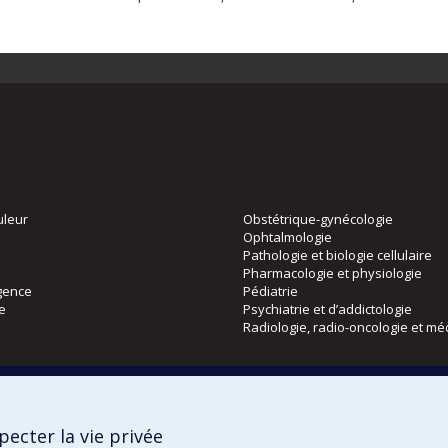
uleur
Obstétrique-gynécologie
Ophtalmologie
Pathologie et biologie cellulaire
Pharmacologie et physiologie
gence
Pédiatrie
ie
Psychiatrie et d’addictologie
Radiologie, radio-oncologie et mé
Directions
 physique
DPC
ecter la vie privée
CPASS