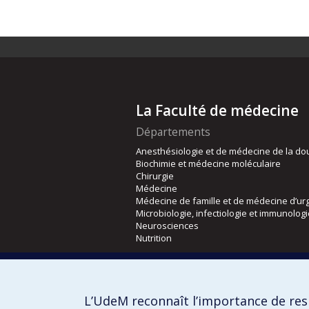
La Faculté de médecine
Départements
Anesthésiologie et de médecine de la do
Biochimie et médecine moléculaire
Chirurgie
Médecine
Médecine de famille et de médecine d’ur
Microbiologie, infectiologie et immunolog
Neurosciences
Nutrition
Écoles
Kinésiologie et des sciences de l’activité
L’UdeM reconnaît l’importance de resp
Orthophonie et audiologie