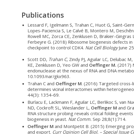
Publications
Lessard F, Igelmann S, Trahan C, Huot G, Saint-Ger
Lopes-Paciencia S, Le Calvé B, Montero M, Deschên
Rowell MC, Zorca CE, Zenklusen D, Brakier-Gingras 
Ferbeyre G. (2018) Ribosome biogenesis defects in 
checkpoint to control CDK4.
Nat Cell Biology
June 25
Scott DD,
Trahan C
, Zindy PJ, Aguilar LC, Delubac M
KE, Zenklusen D, Yeo GW and
Oeffinger M.
(2017) N
endonuclease at the nexus of RNA and DNA metabo
10.1093/nar/gkx963.
Trahan C and
Oeffinger M
. (2016) Targeted cross-
determines vicinal interactomes within heterogen
44(3): 1354-69.
Burlacu E, Lackmann F, Aguilar LC, Berlikoc S, van N
ND, Cockroft SL, Wieslander L,
Oeffinger M
and Gra
RNA structure probing reveals critical folding event
biogenesis in yeast.
Nat Comm.
Sep 28;8(1):714.
Oeffinger M
and Montpetit B. (2015) Emerging prop
and export.
Curr Opinion Cell Biol. – Special Issue C