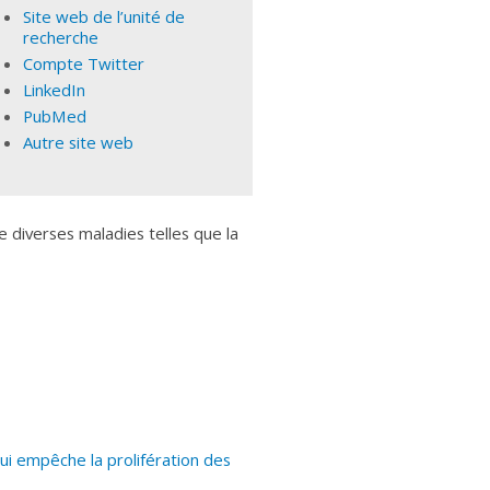
Site web de l’unité de
recherche
Compte Twitter
LinkedIn
PubMed
Autre site web
 diverses maladies telles que la
 empêche la prolifération des