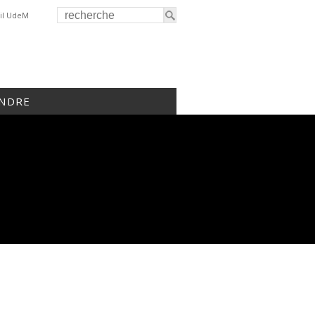
il UdeM
INDRE