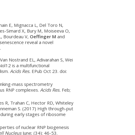
main E, Mignacca L, Del Toro N,
es-Simard X, Bury M, Moiseeva O,
L, Bourdeau V,
Oeffinger M
and
senescence reveal a novel
.
, Van Nostrand EL, Adivarahan S, Wei
ol12 is a multifunctional
lism.
Acids Res.
EPub Oct 23. doi:
linking-mass spectrometry
eous RNP complexes.
Acids Res.
Feb;
ues R, Trahan C, Hector RD, Whiteley
nneman S. (2017) High through-put
s during early stages of ribosome
erties of nuclear RNP biogenesis
ell Nucleus
June; (34): 46-53.