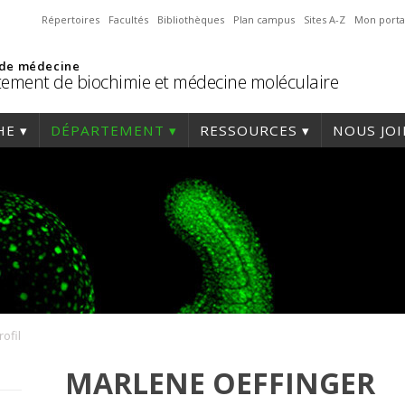
Répertoires
Facultés
Bibliothèques
Plan campus
Sites A-Z
Mon porta
 de médecine
ement de biochimie et médecine moléculaire
HE
DÉPARTEMENT
RESSOURCES
NOUS JO
rofil
MARLENE OEFFINGER