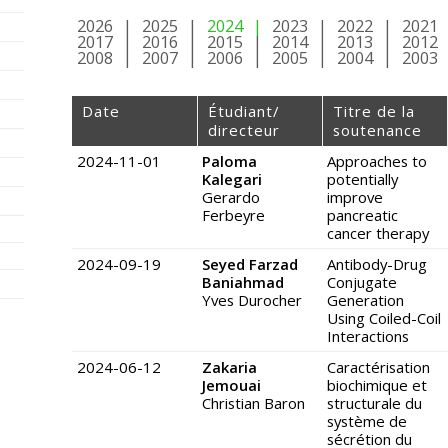
2026
2025
2024
2023
2022
2021
2017
2016
2015
2014
2013
2012
2008
2007
2006
2005
2004
2003
Date
Étudiant/
Titre de la
directeur
soutenance
2024-11-01
Paloma
Approaches to
Kalegari
potentially
Gerardo
improve
Ferbeyre
pancreatic
cancer therapy
2024-09-19
Seyed Farzad
Antibody-Drug
Baniahmad
Conjugate
Yves Durocher
Generation
Using Coiled-Coil
Interactions
2024-06-12
Zakaria
Caractérisation
Jemouai
biochimique et
Christian Baron
structurale du
système de
sécrétion du