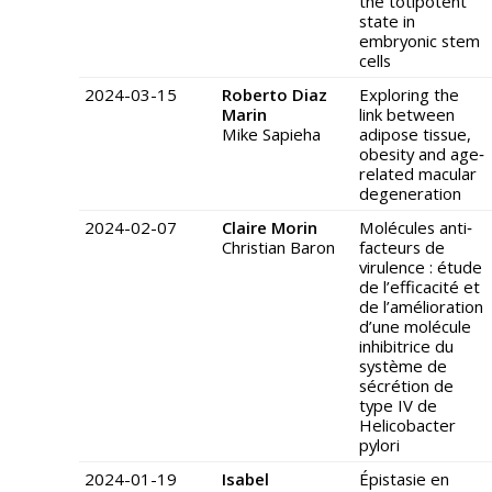
the totipotent
state in
embryonic stem
cells
2024-03-15
Roberto Diaz
Exploring the
Marin
link between
Mike Sapieha
adipose tissue,
obesity and age‐
related macular
degeneration
2024-02-07
Claire Morin
Molécules anti‐
Christian Baron
facteurs de
virulence : étude
de l’efficacité et
de l’amélioration
d’une molécule
inhibitrice du
système de
sécrétion de
type IV de
Helicobacter
pylori
2024-01-19
Isabel
Épistasie en