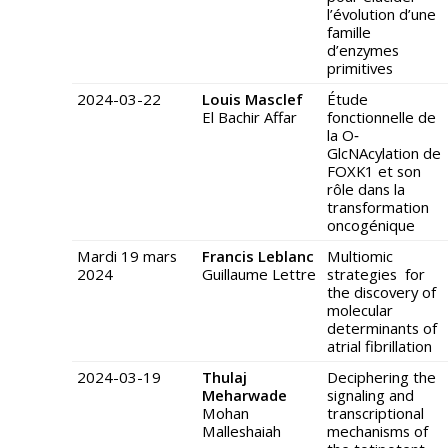
l’évolution d’une
famille
d’enzymes
primitives
2024-03-22
Louis Masclef
Étude
El Bachir Affar
fonctionnelle de
la O‐
GlcNAcylation de
FOXK1 et son
rôle dans la
transformation
oncogénique
Mardi 19 mars
Francis Leblanc
Multiomic
2024
Guillaume Lettre
strategies for
the discovery of
molecular
determinants of
atrial fibrillation
2024-03-19
Thulaj
Deciphering the
Meharwade
signaling and
Mohan
transcriptional
Malleshaiah
mechanisms of