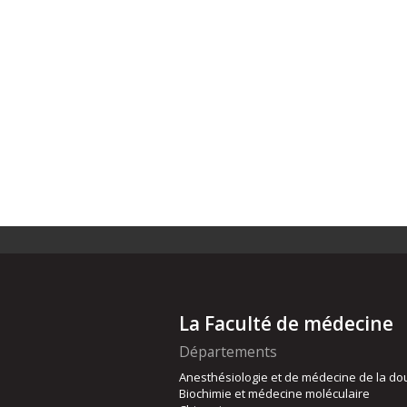
La Faculté de médecine
Départements
Anesthésiologie et de médecine de la do
Biochimie et médecine moléculaire