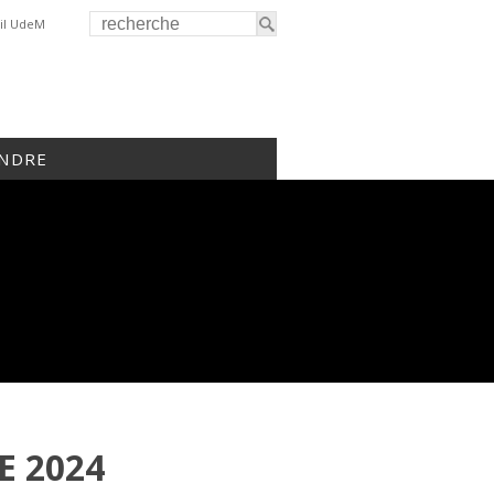
il UdeM
INDRE
E 2024