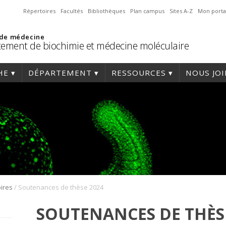
Répertoires
Facultés
Bibliothèques
Plan campus
Sites A-Z
Mon porta
 de médecine
ement de biochimie et médecine moléculaire
HE
DÉPARTEMENT
RESSOURCES
NOUS JO
/
ires
Soutenances de thèse 2024
SOUTENANCES DE THÈS