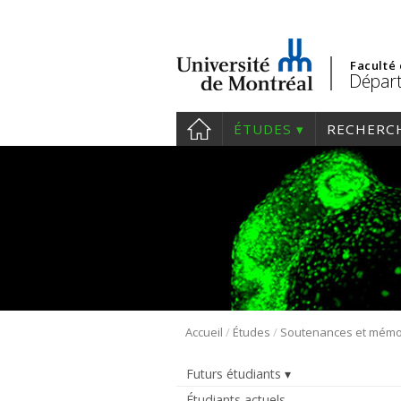
Faculté
Départ
ÉTUDES
RECHERC
/
/
Accueil
Études
Soutenances et mémo
Futurs étudiants
Étudiants actuels