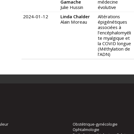
Gamache
médecine
Julie Hussin
évolutive
2024-01-12
Linda Chalder
Altérations
Alain Moreau
épigénétiques
associées à
l’encéphalomyéli
te myalgique et
la COVID longue
(Méthylation de
l’ADN)
uleur
Obstétrique-gynécologie
Ophtalmologie