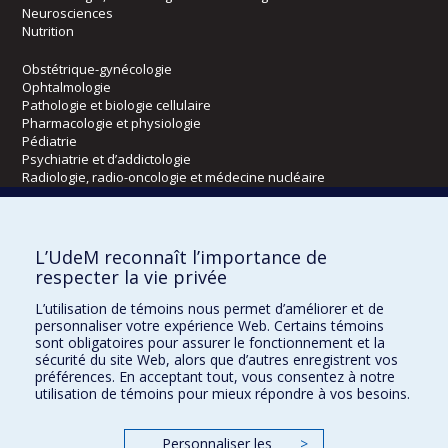
Neurosciences
Nutrition
Obstétrique-gynécologie
Ophtalmologie
Pathologie et biologie cellulaire
Pharmacologie et physiologie
Pédiatrie
Psychiatrie et d’addictologie
Radiologie, radio-oncologie et médecine nucléaire
Écoles
L’UdeM reconnaît l’importance de
Kinésiologie et des sciences de l’activité physique
respecter la vie privée
Orthophonie et audiologie
L’utilisation de témoins nous permet d’améliorer et de
Réadaptation
personnaliser votre expérience Web. Certains témoins
sont obligatoires pour assurer le fonctionnement et la
Directions
sécurité du site Web, alors que d’autres enregistrent vos
préférences. En acceptant tout, vous consentez à notre
DPC
utilisation de témoins pour mieux répondre à vos besoins.
CPASS
Éthique clinique
Personnaliser les
>