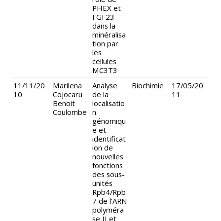
PHEX et
FGF23
dans la
minéralisa
tion par
les
cellules
MC3T3
11/11/20
Marilena
Analyse
Biochimie
17/05/20
10
Cojocaru
de la
11
Benoit
localisatio
Coulombe
n
génomiqu
e et
identificat
ion de
nouvelles
fonctions
des sous-
unités
Rpb4/Rpb
7 de l’ARN
polyméra
se II et