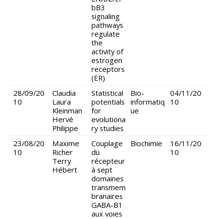
bB3
signaling
pathways
regulate
the
activity of
estrogen
receptors
(ER)
28/09/20
Claudia
Statistical
Bio-
04/11/20
10
Laura
potentials
informatiq
10
Kleinman
for
ue
Hervé
evolutiona
Philippe
ry studies
23/08/20
Maxime
Couplage
Biochimie
16/11/20
10
Richer
du
10
Terry
récepteur
Hébert
à sept
domaines
transmem
branaires
GABA-B1
aux voies