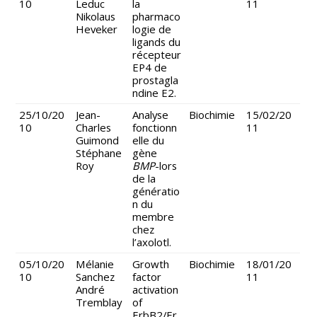
10
Leduc
la
11
Nikolaus
pharmaco
Heveker
logie de
ligands du
récepteur
EP4 de
prostagla
ndine E2.
25/10/20
Jean-
Analyse
Biochimie
15/02/20
10
Charles
fonctionn
11
Guimond
elle du
Stéphane
gène
Roy
BMP
-lors
de la
génératio
n du
membre
chez
l’axolotl.
05/10/20
Mélanie
Growth
Biochimie
18/01/20
10
Sanchez
factor
11
André
activation
Tremblay
of
ErbB2/Er