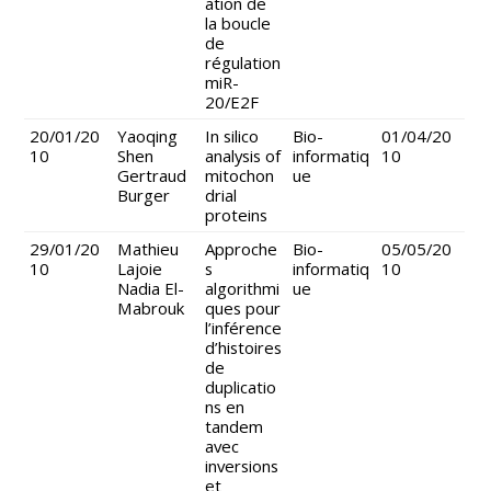
ation de
la boucle
de
régulation
miR-
20/E2F
20/01/20
Yaoqing
In silico
Bio-
01/04/20
10
Shen
analysis of
informatiq
10
Gertraud
mitochon
ue
Burger
drial
proteins
29/01/20
Mathieu
Approche
Bio-
05/05/20
10
Lajoie
s
informatiq
10
Nadia El-
algorithmi
ue
Mabrouk
ques pour
l’inférence
d’histoires
de
duplicatio
ns en
tandem
avec
inversions
et