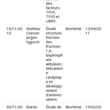
des
facteurs
TFIIF,
TFIIS et
UBR5
10/11/20
Mathieu
Étude
Biochimie
12/04/20
10
Coincon
structure-
11
Jurgen
fonction
Sygusch
des
fructose-
1,6-
bisphosph
ate
aldolases :
Mécanism
e
catalytiqu
e et
développ
ement
d’antimicr
obiens
03/11/20
Martin
Étude de
Biochimie
15/02/20