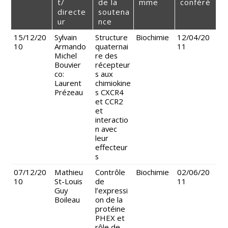
t/
de la
mme
conféré
directe
soutena
ur
nce
15/12/20
Sylvain
Structure
Biochimie
12/04/20
10
Armando
quaternai
11
Michel
re des
Bouvier
récepteur
co:
s aux
Laurent
chimiokine
Prézeau
s CXCR4
et CCR2
et
interactio
n avec
leur
effecteur
s
07/12/20
Mathieu
Contrôle
Biochimie
02/06/20
10
St-Louis
de
11
Guy
l’expressi
Boileau
on de la
protéine
PHEX et
rôle de