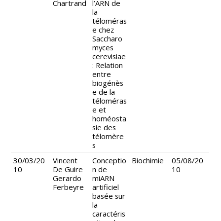
Chartrand
l’ARN de
la
téloméras
e chez
Saccharo
myces
cerevisiae
: Relation
entre
biogénès
e de la
téloméras
e et
homéosta
sie des
télomère
s
30/03/20
Vincent
Conceptio
Biochimie
05/08/20
10
De Guire
n de
10
Gerardo
miARN
Ferbeyre
artificiel
basée sur
la
caractéris