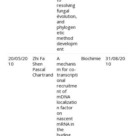
resolving
fungal
évolution,
and
phylogen
etic
method
developm
ent
20/05/20
Zhi Fa
A
Biochimie
31/08/20
10
Shen
mechanis
10
Pascal
m for co-
Chartrand
transcripti
onal
recruitme
nt of
mDNA
localizatio
n factor
on
nascent
mRNA in
the
buding