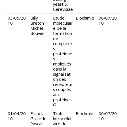
yeast S.
Cerevisiae
03/05/20
Billy
Étude
Biochimie
06/07/20
10
Breton
moléculair
10
Michel
e de la
Bouvier
formation
de
complexe
s
protéique
s
impliqués
dans la
signalisati
on des
récepteur
s couplés
aux
protéines
G.
01/04/20
Franck
Trafic
Biochmie
06/07/20
10
Gallardo
intracellul
10
Pascal
aire de