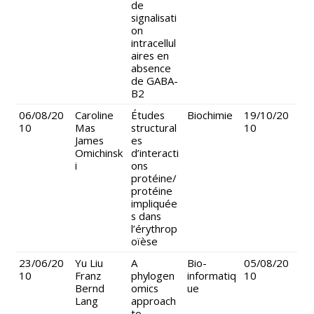
de
signalisati
on
intracellul
aires en
absence
de GABA-
B2
06/08/20
Caroline
Études
Biochimie
19/10/20
10
Mas
structural
10
James
es
Omichinsk
d’interacti
i
ons
protéine/
protéine
impliquée
s dans
l’érythrop
oïèse
23/06/20
Yu Liu
A
Bio-
05/08/20
10
Franz
phylogen
informatiq
10
Bernd
omics
ue
Lang
approach
to