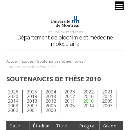
Faculté de médecine
Département de biochimie et médecine
moléculaire
/
/
/
Accueil
Études
Soutenances et mémoires
Soutenances de thèse 2010
SOUTENANCES DE THÈSE 2010
2026
2025
2024
2023
2022
2021
2020
2019
2018
2017
2016
2015
2014
2013
2012
2011
2010
2009
2008
2007
2006
2005
2004
2003
2002
2001
2000
Date
Étudian
Titre
Progra
Grade