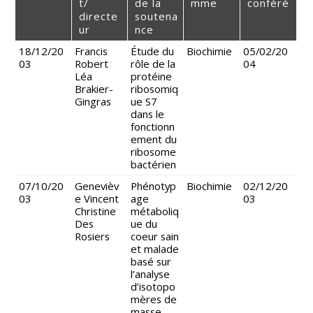
t/
de la
mme
conféré
directe
soutena
ur
nce
18/12/20
Francis
Étude du
Biochimie
05/02/20
03
Robert
rôle de la
04
Léa
protéine
Brakier-
ribosomiq
Gingras
ue S7
dans le
fonctionn
ement du
ribosome
bactérien
07/10/20
Genevièv
Phénotyp
Biochimie
02/12/20
03
e Vincent
age
03
Christine
métaboliq
Des
ue du
Rosiers
coeur sain
et malade
basé sur
l’analyse
d’isotopo
mères de
masse