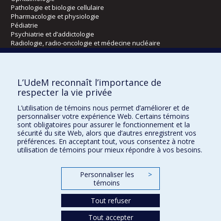
Pathologie et biologie cellulaire
Pharmacologie et physiologie
Pédiatrie
Psychiatrie et d’addictologie
Radiologie, radio-oncologie et médecine nucléaire
Écoles
L’UdeM reconnaît l’importance de
Kinésiologie et des sciences de l’activité physique
respecter la vie privée
Orthophonie et audiologie
L’utilisation de témoins nous permet d’améliorer et de
Réadaptation
personnaliser votre expérience Web. Certains témoins
sont obligatoires pour assurer le fonctionnement et la
Directions
sécurité du site Web, alors que d’autres enregistrent vos
préférences. En acceptant tout, vous consentez à notre
DPC
utilisation de témoins pour mieux répondre à vos besoins.
CPASS
Éthique clinique
Personnaliser les
>
témoins
Tout refuser
Tout accepter