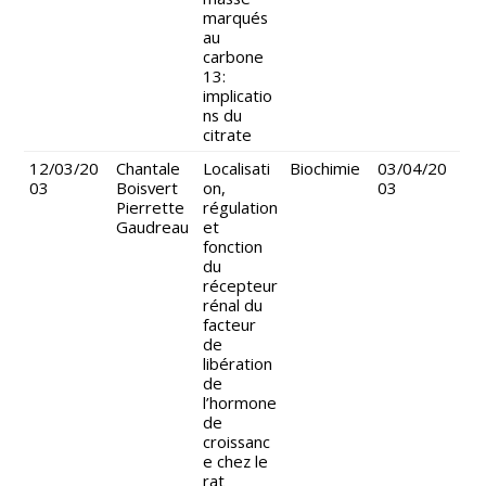
marqués
au
carbone
13:
implicatio
ns du
citrate
12/03/20
Chantale
Localisati
Biochimie
03/04/20
03
Boisvert
on,
03
Pierrette
régulation
Gaudreau
et
fonction
du
récepteur
rénal du
facteur
de
libération
de
l’hormone
de
croissanc
e chez le
rat