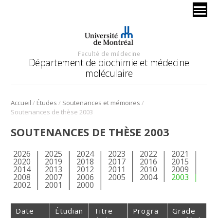
Faculté de médecine
Département de biochimie et médecine
moléculaire
/
/
/
Accueil
Études
Soutenances et mémoires
Soutenances de thèse 2003
SOUTENANCES DE THÈSE 2003
2026
2025
2024
2023
2022
2021
2020
2019
2018
2017
2016
2015
2014
2013
2012
2011
2010
2009
2008
2007
2006
2005
2004
2003
2002
2001
2000
Date
Étudian
Titre
Progra
Grade