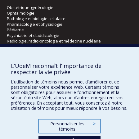
Obstétrique-gynécologie
Ophtalmologie
Pathologie et biologie cellulaire
Pharmacologie et physiologie
Pédiatrie
Psychiatrie et d’addictologie
Radiologie, radio-oncologie et médecine nucléaire
Écoles
L’UdeM reconnaît l’importance de
Kinésiologie et des sciences de l’activité physique
respecter la vie privée
Orthophonie et audiologie
L’utilisation de témoins nous permet d’améliorer et de
Réadaptation
personnaliser votre expérience Web. Certains témoins
sont obligatoires pour assurer le fonctionnement et la
Directions
sécurité du site Web, alors que d’autres enregistrent vos
préférences. En acceptant tout, vous consentez à notre
DPC
utilisation de témoins pour mieux répondre à vos besoins.
CPASS
Éthique clinique
Personnaliser les
>
témoins