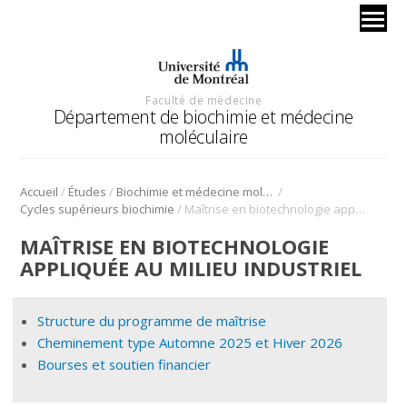
Faculté de médecine
Département de biochimie et médecine
moléculaire
/
/
/
Accueil
Études
Biochimie et médecine moléculaire
/
Cycles supérieurs biochimie
Maîtrise en biotechnologie appliquée au milieu industriel
MAÎTRISE EN BIOTECHNOLOGIE
APPLIQUÉE AU MILIEU INDUSTRIEL
Structure du programme de maîtrise
Cheminement type Automne 2025 et Hiver 2026
Bourses et soutien financier