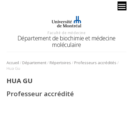
Faculté de médecine
Département de biochimie et médecine
moléculaire
/
/
/
/
Accueil
Département
Répertoires
Professeurs accrédités
Hua Gu
HUA GU
Professeur accrédité