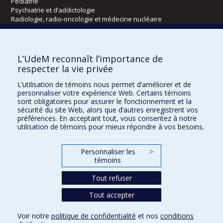
Pédiatrie
Psychiatrie et d’addictologie
Radiologie, radio-oncologie et médecine nucléaire
Écoles
L’UdeM reconnaît l’importance de
Kinésiologie et des sciences de l’activité physique
respecter la vie privée
Orthophonie et audiologie
L’utilisation de témoins nous permet d’améliorer et de
Réadaptation
personnaliser votre expérience Web. Certains témoins
sont obligatoires pour assurer le fonctionnement et la
Directions
sécurité du site Web, alors que d’autres enregistrent vos
préférences. En acceptant tout, vous consentez à notre
DPC
utilisation de témoins pour mieux répondre à vos besoins.
CPASS
Éthique clinique
Personnaliser les
>
témoins
Tout refuser
Tout accepter
Voir notre
politique de confidentialité
et nos
conditions