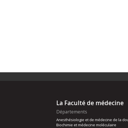
La Faculté de médecine
Départements
Anesthésiologie et de médecine de la do
Biochimie et médecine moléculaire