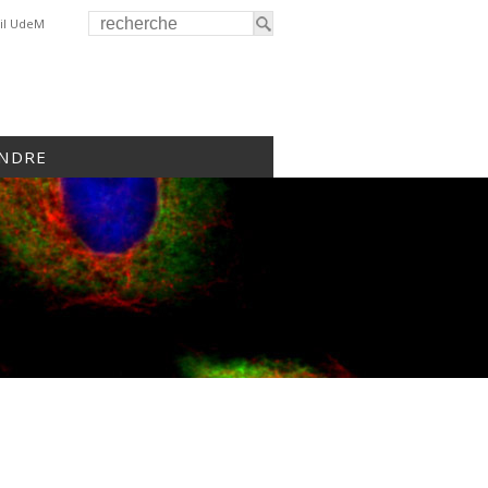
il UdeM
INDRE