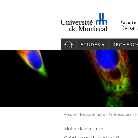
Faculté
Départ
ÉTUDES
RECHERC
/
/
/
Accueil
Département
Professeurs
P
Mot de la directrice
Qu’est-ce que la biochimie?