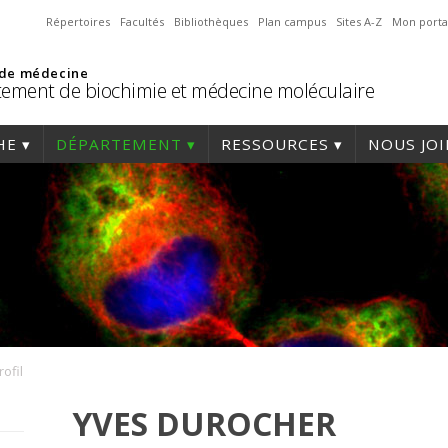
Répertoires
Facultés
Bibliothèques
Plan campus
Sites A-Z
Mon porta
 de médecine
ement de biochimie et médecine moléculaire
HE
DÉPARTEMENT
RESSOURCES
NOUS JO
rofil
YVES DUROCHER