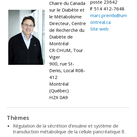
poste 23642
Chaire du Canada
F
514 412-7648
sur le Diabète et
marc.prentki@um
le Métabolisme
ontreal.ca
Directeur, Centre
Site web
de Recherche du
Diabète de
Montréal
CR-CHUM, Tour
Viger
900, rue St-
Denis, Local R08-
412
Montréal
(Québec)
H2X 0A9
Thèmes
Régulation de la sécrétion d’insuline et système de
transduction métabolique de la cellule pancréatique ß