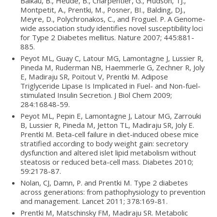
Balkau, B., Heude, B., Charpentier, G., Hudson, TJ.,
Montpetit, A., Prentki, M., Posner, BI., Balding, DJ.,
Meyre, D., Polychronakos, C., and Froguel. P. A Genome-
wide association study identifies novel susceptibility loci
for Type 2 Diabetes mellitus. Nature 2007; 445:881-
885.
Peyot ML, Guay C, Latour MG, Lamontagne J, Lussier R,
Pineda M, Ruderman NB, Haemmerle G, Zechner R, Joly
E, Madiraju SR, Poitout V, Prentki M. Adipose
Triglyceride Lipase Is Implicated in Fuel- and Non-fuel-
stimulated Insulin Secretion. J Biol Chem 2009;
284:16848-59.
Peyot ML, Pepin E, Lamontagne J, Latour MG, Zarrouki
B, Lussier R, Pineda M, Jetton TL, Madiraju SR, Joly E.
Prentki M. Beta-cell failure in diet-induced obese mice
stratified according to body weight gain: secretory
dysfunction and altered islet lipid metabolism without
steatosis or reduced beta-cell mass. Diabetes 2010;
59:2178-87.
Nolan, CJ, Damn, P. and Prentki M. Type 2 diabetes
across generations: from pathophysiology to prevention
and management. Lancet 2011; 378:169-81.
Prentki M, Matschinsky FM, Madiraju SR. Metabolic