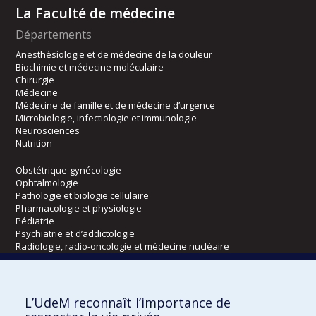
La Faculté de médecine
Départements
Anesthésiologie et de médecine de la douleur
Biochimie et médecine moléculaire
Chirurgie
Médecine
Médecine de famille et de médecine d’urgence
Microbiologie, infectiologie et immunologie
Neurosciences
Nutrition
Obstétrique-gynécologie
Ophtalmologie
Pathologie et biologie cellulaire
Pharmacologie et physiologie
Pédiatrie
Psychiatrie et d’addictologie
Radiologie, radio-oncologie et médecine nucléaire
Écoles
L’UdeM reconnaît l’importance de
Kinésiologie et des sciences de l’activité physique