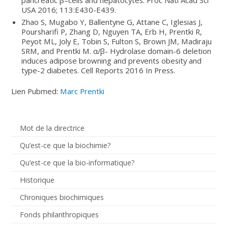
USA 2016; 113:E430-E439.
Zhao S, Mugabo Y, Ballentyne G, Attane C, Iglesias J,
Poursharifi P, Zhang D, Nguyen TA, Erb H, Prentki R,
Peyot ML, Joly E, Tobin S, Fulton S, Brown JM, Madiraju
SRM, and Prentki M. α/β- Hydrolase domain-6 deletion
induces adipose browning and prevents obesity and
type-2 diabetes. Cell Reports 2016 In Press.
Lien Pubmed:
Marc Prentki
Mot de la directrice
Qu’est-ce que la biochimie?
Qu’est-ce que la bio-informatique?
Historique
Chroniques biochimiques
Fonds philanthropiques