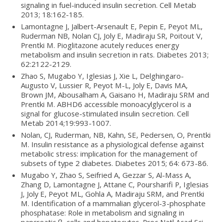
signaling in fuel-induced insulin secretion. Cell Metab
2013; 18:162-185.
Lamontagne J, Jalbert-Arsenault E, Pepin E, Peyot ML,
Ruderman NB, Nolan CJ, Joly E, Madiraju SR, Poitout V,
Prentki M. Pioglitazone acutely reduces energy
metabolism and insulin secretion in rats. Diabetes 2013;
62:2122-2129.
Zhao S, Mugabo Y, Iglesias J, Xie L, Delghingaro-
Augusto V, Lussier R, Peyot M-L, Joly E, Davis MA,
Brown JM, Abousalham A, Gaisano H, Madiraju SRM and
Prentki M. ABHD6 accessible monoacylglycerol is a
signal for glucose-stimulated insulin secretion. Cell
Metab 2014;19:993-1007.
Nolan, CJ, Ruderman, NB, Kahn, SE, Pedersen, O, Prentki
M. Insulin resistance as a physiological defense against
metabolic stress: implication for the management of
subsets of type 2 diabetes. Diabetes 2015; 64: 673-86.
Mugabo Y, Zhao S, Seifried A, Gezzar S, Al-Mass A,
Zhang D, Lamontagne J, Attane C, Poursharifi P, Iglesias
J, Joly E, Peyot ML, Gohla A, Madiraju SRM, and Prentki
M. Identification of a mammalian glycerol-3-phosphate
phosphatase: Role in metabolism and signaling in
pancreatic β–cells and hepatocytes. Proc Natl Acad Sci