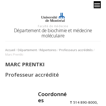
Faculté de médecine
Département de biochimie et médecine
moléculaire
/
/
/
/
Accueil
Département
Répertoires
Professeurs accrédités
Marc Prentki
MARC PRENTKI
Professeur accrédité
Coordonné
.
es
T
514 890-8000,