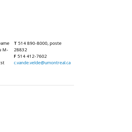
.
Dame
T
514 890-8000, poste
au M-
28832
F
514 412-7602
Est
c.vande.velde@umontreal.ca