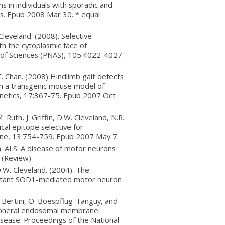
 in individuals with sporadic and
ics. Epub 2008 Mar 30. * equal
Cleveland. (2008). Selective
h the cytoplasmic face of
 of Sciences (PNAS), 105:4022-4027.
. Chan. (2008) Hindlimb gait defects
in a transgenic mouse model of
netics, 17:367-75. Epub 2007 Oct
 Ruth, J. Griffin, D.W. Cleveland, N.R.
al epitope selective for
cine, 13:754-759. Epub 2007 May 7.
). ALS: A disease of motor neurons
 (Review)
D.W. Cleveland. (2004). The
mutant SOD1-mediated motor neuron
 Bertini, O. Boespflug-Tanguy, and
ripheral endosomal membrane
ease. Proceedings of the National