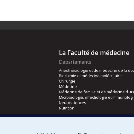
La Faculté de médecine
Départements
Anesthésiologie et de médecine de la do
Biochimie et médecine moléculaire
Chirurgie
Médecine
Médecine de famille et de médecine d’ur
Microbiologie, infectiologie et immunolog
Neurosciences
Nutrition
Écoles
Kinésiologie et des sciences de l’activité