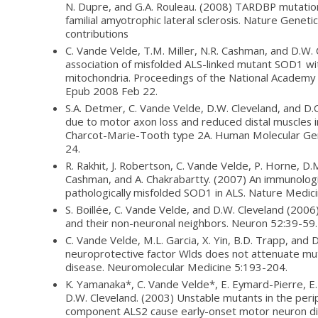
N. Dupre, and G.A. Rouleau. (2008) TARDBP mutations
familial amyotrophic lateral sclerosis. Nature Genet
contributions
C. Vande Velde, T.M. Miller, N.R. Cashman, and D.W. 
association of misfolded ALS-linked mutant SOD1 wit
mitochondria. Proceedings of the National Academy
Epub 2008 Feb 22.
S.A. Detmer, C. Vande Velde, D.W. Cleveland, and D.C
due to motor axon loss and reduced distal muscles 
Charcot-Marie-Tooth type 2A. Human Molecular Ge
24.
R. Rakhit, J. Robertson, C. Vande Velde, P. Horne, D.M.
Cashman, and A. Chakrabartty. (2007) An immunologic
pathologically misfolded SOD1 in ALS. Nature Medi
S. Boillée, C. Vande Velde, and D.W. Cleveland (2006
and their non-neuronal neighbors. Neuron 52:39-59.
C. Vande Velde, M.L. Garcia, X. Yin, B.D. Trapp, and 
neuroprotective factor Wlds does not attenuate 
disease. Neuromolecular Medicine 5:193-204.
K. Yamanaka*, C. Vande Velde*, E. Eymard-Pierre, E.
D.W. Cleveland. (2003) Unstable mutants in the pe
component ALS2 cause early-onset motor neuron dis