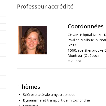
Professeur accrédité
Coordonnées
CHUM-Hôpital Notre-
Pavillon Mailloux, bure
5237
1560, rue Sherbrooke 
Montréal (Québec)
H2L 4M1
Thèmes
Sclérose latérale amyotrophique
Dynamisme et transport de mitochondrie
Biochimie