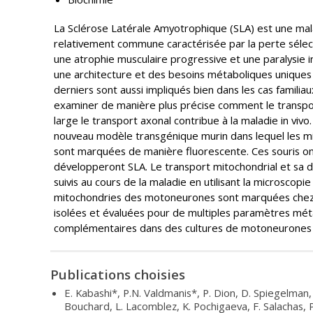
La Sclérose Latérale Amyotrophique (SLA) est une ma
relativement commune caractérisée par la perte séle
une atrophie musculaire progressive et une paralysie 
une architecture et des besoins métaboliques uniques 
derniers sont aussi impliqués bien dans les cas famili
examiner de manière plus précise comment le transpor
large le transport axonal contribue à la maladie in vivo
nouveau modèle transgénique murin dans lequel les 
sont marquées de manière fluorescente. Ces souris ont
développeront SLA. Le transport mitochondrial et sa d
suivis au cours de la maladie en utilisant la microscopie
mitochondries des motoneurones sont marquées chez 
isolées et évaluées pour de multiples paramètres mét
complémentaires dans des cultures de motoneurones s
Publications choisies
E. Kabashi*, P.N. Valdmanis*, P. Dion, D. Spiegelman,
Bouchard, L. Lacomblez, K. Pochigaeva, F. Salachas, 