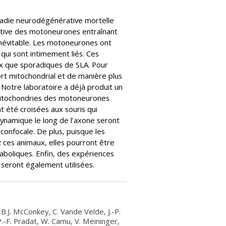
ladie neurodégénérative mortelle
ctive des motoneurones entraînant
inévitable. Les motoneurones ont
qui sont intimement liés. Ces
aux que sporadiques de SLA. Pour
t mitochondrial et de manière plus
. Notre laboratoire a déjà produit un
mitochondries des motoneurones
 été croisées aux souris qui
ynamique le long de l’axone seront
 confocale. De plus, puisque les
ces animaux, elles pourront être
aboliques. Enfin, des expériences
eront également utilisées.
 B.J. McConkey, C. Vande Velde, J.-P.
P.-F. Pradat, W. Camu, V. Meininger,