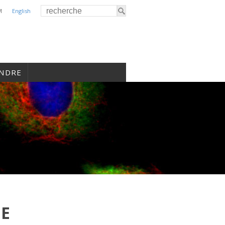
M
English
INDRE
DE