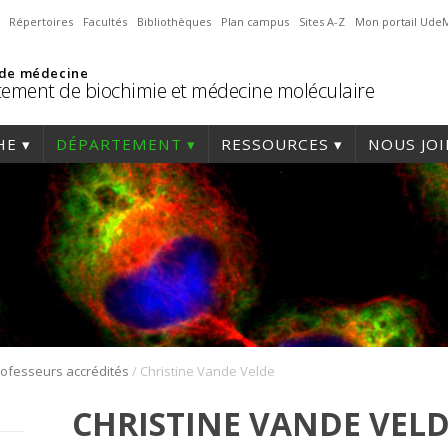
Répertoires
Facultés
Bibliothèques
Plan campus
Sites A-Z
Mon portail Ude
 de médecine
ement de biochimie et médecine moléculaire
HE
DÉPARTEMENT
RESSOURCES
NOUS JO
/
ofesseurs accrédités
Christine Vande Velde
CHRISTINE VANDE VEL