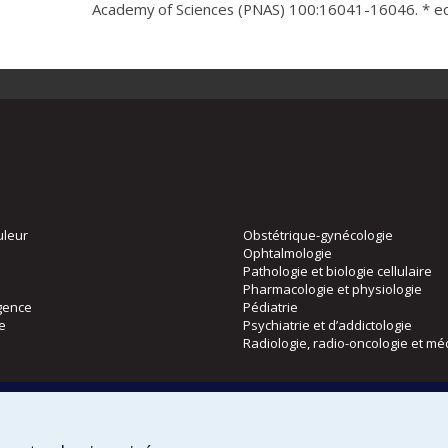
Academy of Sciences (PNAS) 100:16041-16046. * equ
uleur
Obstétrique-gynécologie
Ophtalmologie
Pathologie et biologie cellulaire
Pharmacologie et physiologie
gence
Pédiatrie
ie
Psychiatrie et d’addictologie
Radiologie, radio-oncologie et mé
Directions
 physique
DPC