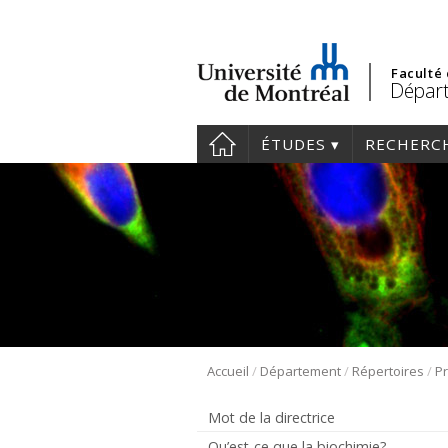
Faculté
Départ
ÉTUDES
RECHERC
/
/
/
Accueil
Département
Répertoires
Pr
Mot de la directrice
Qu’est-ce que la biochimie?