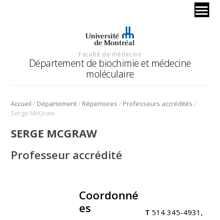
Faculté de médecine
Département de biochimie et médecine
moléculaire
/
/
/
/
Accueil
Département
Répertoires
Professeurs accrédités
Serge McGraw
SERGE MCGRAW
Professeur accrédité
Coordonné
.
es
T
514 345-4931,