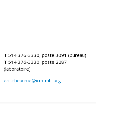
T
514 376-3330, poste 3091 (bureau)
T
514 376-3330, poste 2287
(laboratoire)
eric.rheaume@icm-mhi.org