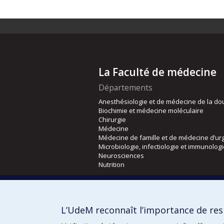
La Faculté de médecine
Départements
Anesthésiologie et de médecine de la do
Biochimie et médecine moléculaire
Chirurgie
Médecine
Médecine de famille et de médecine d’ur
Microbiologie, infectiologie et immunolog
Neurosciences
Nutrition
Écoles
Kinésiologie et des sciences de l’activité
L’UdeM reconnaît l’importance de resp
Orthophonie et audiologie
Réadaptation