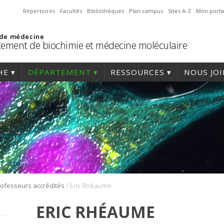
Répertoires
Facultés
Bibliothèques
Plan campus
Sites A-Z
Mon porta
 de médecine
ement de biochimie et médecine moléculaire
HE
DÉPARTEMENT
RESSOURCES
NOUS JO
/
ofesseurs accrédités
Eric Rhéaume
ERIC RHÉAUME