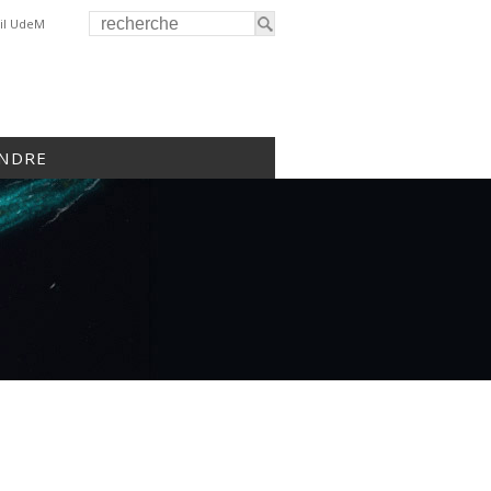
il UdeM
INDRE