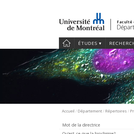
Faculté
Départ
ÉTUDES
RECHERC
/
/
/
Accueil
Département
Répertoires
Pr
Mot de la directrice
Qu’est-ce que la biochimie?