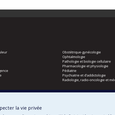
uleur
Obstétrique-gynécologie
Ophtalmologie
Pathologie et biologie cellulaire
Pharmacologie et physiologie
gence
Pédiatrie
ie
Psychiatrie et d’addictologie
Radiologie, radio-oncologie et mé
Directions
 physique
DPC
ecter la vie privée
CPASS
Éthique clinique