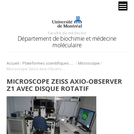
Faculté de médecine
Département de biochimie et médecine
moléculaire
/
/
/
Accueil
Plateformes scientifiques BMM
Microscopie
Microscope Zeiss Axio-Observer Z1 avec disque rotatif
MICROSCOPE ZEISS AXIO-OBSERVER
Z1 AVEC DISQUE ROTATIF