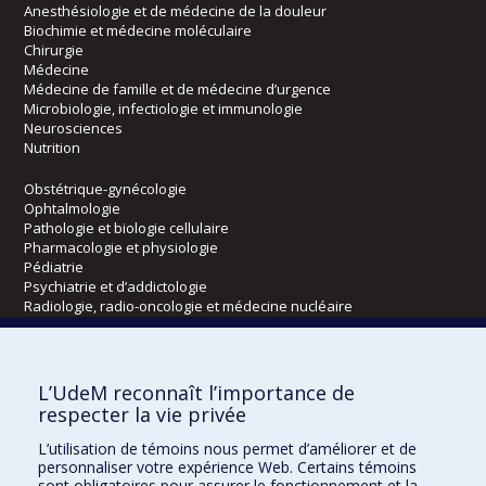
Anesthésiologie et de médecine de la douleur
Biochimie et médecine moléculaire
Chirurgie
Médecine
Médecine de famille et de médecine d’urgence
Microbiologie, infectiologie et immunologie
Neurosciences
Nutrition
Obstétrique-gynécologie
Ophtalmologie
Pathologie et biologie cellulaire
Pharmacologie et physiologie
Pédiatrie
Psychiatrie et d’addictologie
Radiologie, radio-oncologie et médecine nucléaire
Écoles
L’UdeM reconnaît l’importance de
Kinésiologie et des sciences de l’activité physique
respecter la vie privée
Orthophonie et audiologie
L’utilisation de témoins nous permet d’améliorer et de
Réadaptation
personnaliser votre expérience Web. Certains témoins
sont obligatoires pour assurer le fonctionnement et la