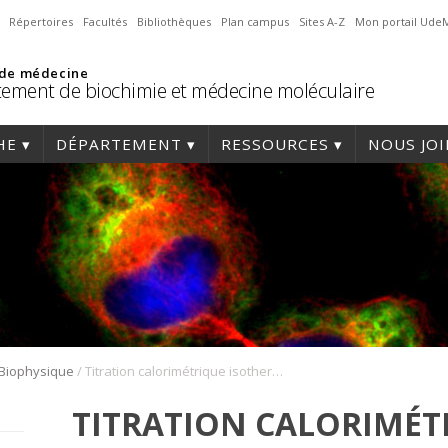
Répertoires
Facultés
Bibliothèques
Plan campus
Sites A-Z
Mon portail Ude
 de médecine
ement de biochimie et médecine moléculaire
HE
DÉPARTEMENT
RESSOURCES
NOUS JO
/
Biophysique
Titration calorimétrique isotherme (ITC)
TITRATION CALORIMÉT