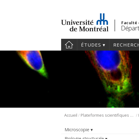
Faculté
Départ
ÉTUDES
RECHERC
/
/
Accueil
Plateformes scientifiques BMM
Microscopie
Biologie structurale