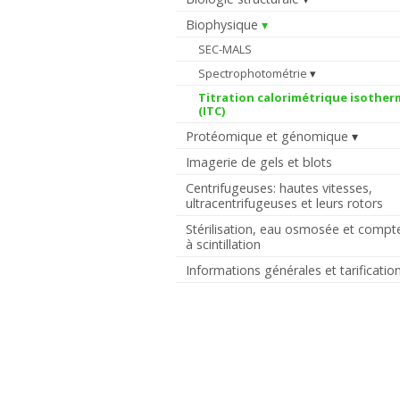
Biophysique
SEC-MALS
Spectrophotométrie
Titration calorimétrique isother
(ITC)
Protéomique et génomique
Imagerie de gels et blots
Centrifugeuses: hautes vitesses,
ultracentrifugeuses et leurs rotors
Stérilisation, eau osmosée et compt
à scintillation
Informations générales et tarificatio