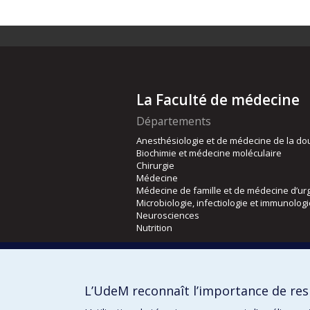
La Faculté de médecine
Départements
Anesthésiologie et de médecine de la do
Biochimie et médecine moléculaire
Chirurgie
Médecine
Médecine de famille et de médecine d’ur
Microbiologie, infectiologie et immunolog
Neurosciences
Nutrition
Écoles
Kinésiologie et des sciences de l’activité
L’UdeM reconnaît l’importance de resp
Orthophonie et audiologie
Réadaptation