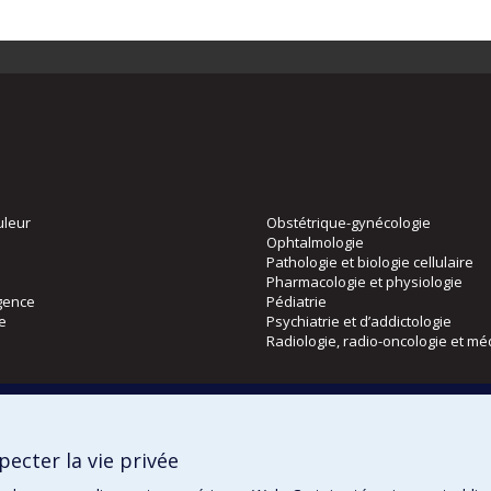
uleur
Obstétrique-gynécologie
Ophtalmologie
Pathologie et biologie cellulaire
Pharmacologie et physiologie
gence
Pédiatrie
ie
Psychiatrie et d’addictologie
Radiologie, radio-oncologie et mé
Directions
 physique
DPC
ecter la vie privée
CPASS
Éthique clinique