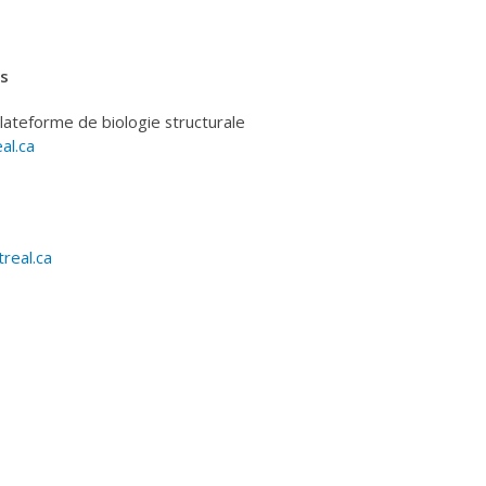
s
lateforme de biologie structurale
al.ca
real.ca