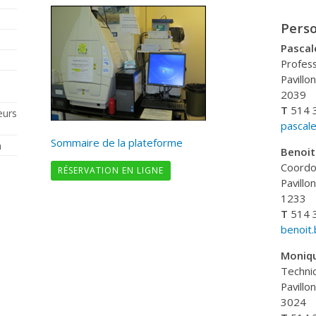
Pers
Pascal
Profess
Pavillo
2039
T
514 
eurs
pascal
Sommaire de la plateforme
n
Benoit
Coordo
RÉSERVATION EN LIGNE
Pavillo
1233
T
514 
benoit
Moniq
Technic
Pavillo
3024