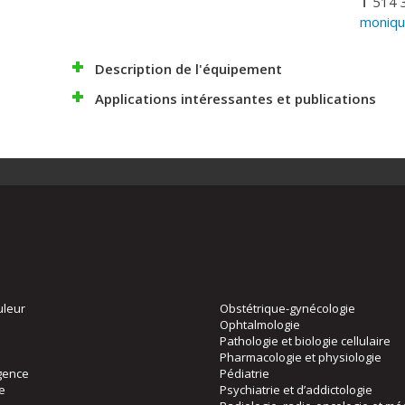
T
514 
moniqu
Description de l'équipement
Applications intéressantes et publications
uleur
Obstétrique-gynécologie
Ophtalmologie
Pathologie et biologie cellulaire
Pharmacologie et physiologie
gence
Pédiatrie
ie
Psychiatrie et d’addictologie