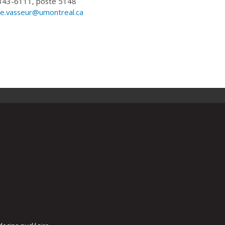
343-6111, poste 5148
e.vasseur@umontreal.ca