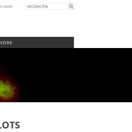
il UdeM
INDRE
LOTS