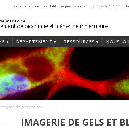
Répertoires
Facultés
Bibliothèques
Plan campus
Sites A-Z
Mon porta
 de médecine
ement de biochimie et médecine moléculaire
HE
DÉPARTEMENT
RESSOURCES
NOUS JO
Imagerie de gels et blots
IMAGERIE DE GELS ET B