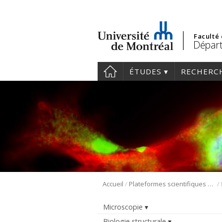
Faculté
Départ
ÉTUDES
RECHERC
/
/
Accueil
Plateformes scientifiques BMM
Microscopie
Biologie structurale