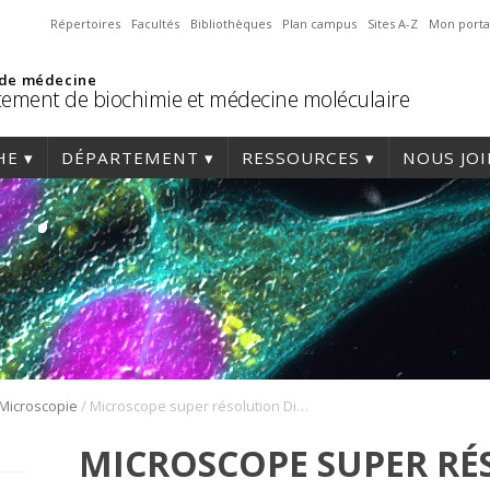
Répertoires
Facultés
Bibliothèques
Plan campus
Sites A-Z
Mon porta
 de médecine
ement de biochimie et médecine moléculaire
HE
DÉPARTEMENT
RESSOURCES
NOUS JO
/
Microscopie
Microscope super résolution Diskovery Flex de Quorum
MICROSCOPE SUPER R