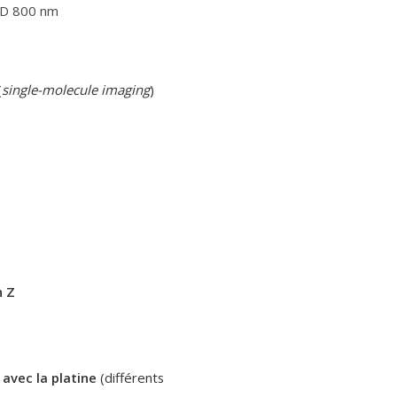
LED 800 nm
(
single-molecule imaging
)
n Z
avec la platine
(différents