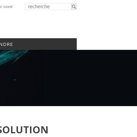
il UdeM
INDRE
ÉSOLUTION