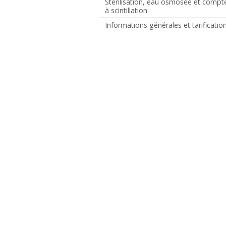
Stérilisation, eau osmosée et compt
à scintillation
Informations générales et tarificatio