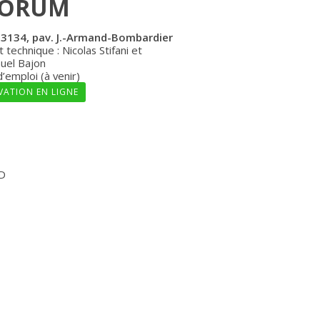
UORUM
: 3134, pav. J.-Armand-Bombardier
 technique : Nicolas Stifani et
el Bajon
emploi (à venir)
VATION EN LIGNE
3D