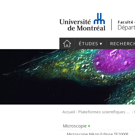
Faculté
Départ
ÉTUDES
RECHERC
/
/
Accueil
Plateformes scientifiques BMM
Microscopie
Microscope Nikon Eclipse TE2000E