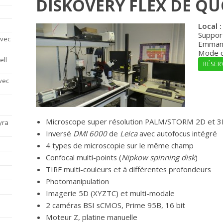
DISKOVERY FLEX DE Q
Local 
Support
avec
Emmanu
Mode d’
ell
RÉSER
vec
Microscope super résolution PALM/STORM 2D et 
yra
Inversé
DMI 6000
de
Leica
avec autofocus intégré
4 types de microscopie sur le même champ
Confocal multi-points (
Nipkow spinning disk
)
TIRF multi-couleurs et à différentes profondeurs
Photomanipulation
Imagerie 5D (XYZTC) et multi-modale
2 caméras BSI sCMOS, Prime 95B, 16 bit
Moteur Z, platine manuelle