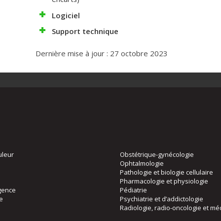
Logiciel
Support technique
Dernière mise à jour : 27 octobre 2023
uleur
Obstétrique-gynécologie
Ophtalmologie
Pathologie et biologie cellulaire
Pharmacologie et physiologie
gence
Pédiatrie
ie
Psychiatrie et d’addictologie
Radiologie, radio-oncologie et mé