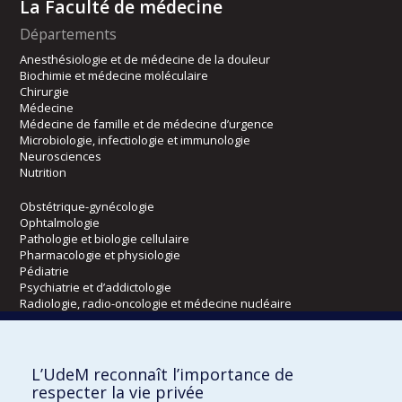
La Faculté de médecine
Départements
Anesthésiologie et de médecine de la douleur
Biochimie et médecine moléculaire
Chirurgie
Médecine
Médecine de famille et de médecine d’urgence
Microbiologie, infectiologie et immunologie
Neurosciences
Nutrition
Obstétrique-gynécologie
Ophtalmologie
Pathologie et biologie cellulaire
Pharmacologie et physiologie
Pédiatrie
Psychiatrie et d’addictologie
Radiologie, radio-oncologie et médecine nucléaire
Écoles
L’UdeM reconnaît l’importance de
Kinésiologie et des sciences de l’activité physique
respecter la vie privée