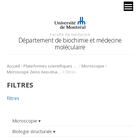
Faculté de médecine
Département de biochimie et médecine
moléculaire
/
/
/
Accueil
Plateformes scientifiques BMM
Microscopie
/
Microscope Zeiss Axio-Imager Z2
filtres
FILTRES
filtres
Microscopie
Biologie structurale