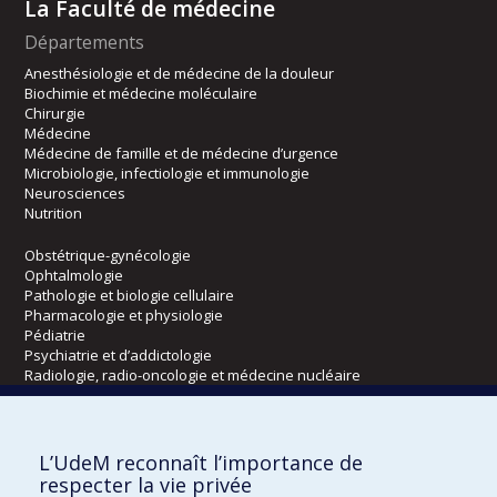
La Faculté de médecine
Départements
Anesthésiologie et de médecine de la douleur
Biochimie et médecine moléculaire
Chirurgie
Médecine
Médecine de famille et de médecine d’urgence
Microbiologie, infectiologie et immunologie
Neurosciences
Nutrition
Obstétrique-gynécologie
Ophtalmologie
Pathologie et biologie cellulaire
Pharmacologie et physiologie
Pédiatrie
Psychiatrie et d’addictologie
Radiologie, radio-oncologie et médecine nucléaire
Écoles
L’UdeM reconnaît l’importance de
Kinésiologie et des sciences de l’activité physique
respecter la vie privée