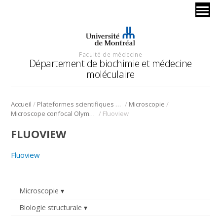
Faculté de médecine
Département de biochimie et médecine
moléculaire
/
/
/
Accueil
Plateformes scientifiques BMM
Microscopie
/
Microscope confocal Olympus Fluoview FV300
Fluoview
FLUOVIEW
Fluoview
Microscopie
Biologie structurale