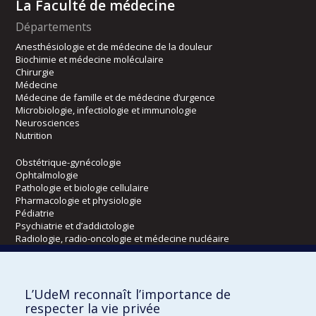
La Faculté de médecine
Départements
Anesthésiologie et de médecine de la douleur
Biochimie et médecine moléculaire
Chirurgie
Médecine
Médecine de famille et de médecine d’urgence
Microbiologie, infectiologie et immunologie
Neurosciences
Nutrition
Obstétrique-gynécologie
Ophtalmologie
Pathologie et biologie cellulaire
Pharmacologie et physiologie
Pédiatrie
Psychiatrie et d’addictologie
Radiologie, radio-oncologie et médecine nucléaire
Écoles
L’UdeM reconnaît l’importance de
Kinésiologie et des sciences de l’activité physique
respecter la vie privée