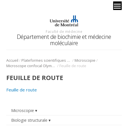
Faculté de médecine
Département de biochimie et médecine
moléculaire
/
/
/
Accueil
Plateformes scientifiques BMM
Microscopie
/
Microscope confocal Olympus Fluoview FV300
Feuille de route
FEUILLE DE ROUTE
Feuille de route
Microscopie
Biologie structurale