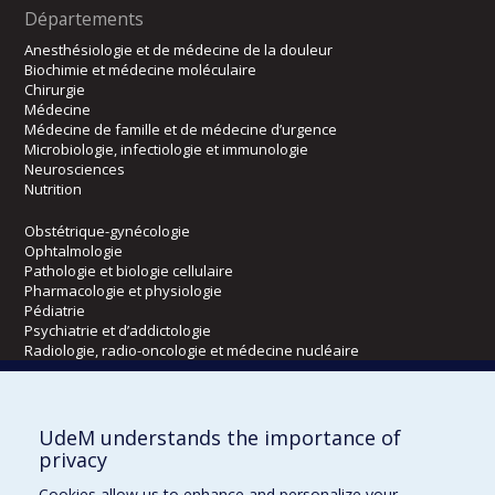
Départements
Anesthésiologie et de médecine de la douleur
Biochimie et médecine moléculaire
Chirurgie
Médecine
Médecine de famille et de médecine d’urgence
Microbiologie, infectiologie et immunologie
Neurosciences
Nutrition
Obstétrique-gynécologie
Ophtalmologie
Pathologie et biologie cellulaire
Pharmacologie et physiologie
Pédiatrie
Psychiatrie et d’addictologie
Radiologie, radio-oncologie et médecine nucléaire
Écoles
UdeM understands the importance of
Kinésiologie et des sciences de l’activité physique
privacy
Orthophonie et audiologie
Cookies allow us to enhance and personalize your