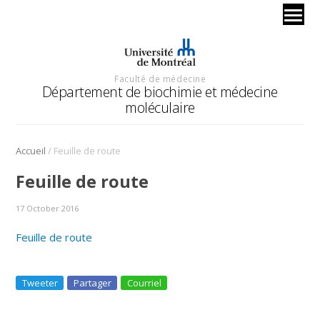
Faculté de médecine
Département de biochimie et médecine
moléculaire
/
Accueil
Feuille de route
Feuille de route
17 October 2016
Feuille de route
Tweeter
Partager
Courriel