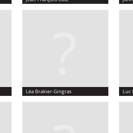
Léa Brakier-Gingras
Luc 