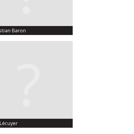
stian Baron
 Lécuyer