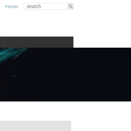
Français
S