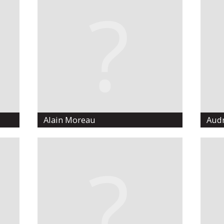
Alain Moreau
Audr