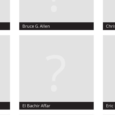
Bruce G. Allen
Chri
El Bachir Affar
Eric