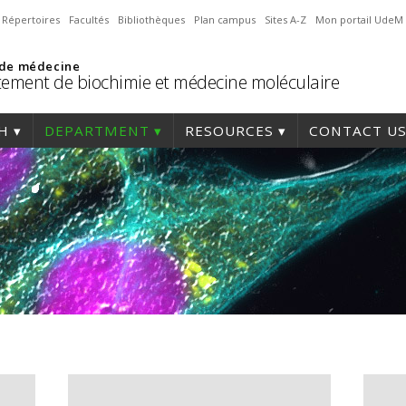
Répertoires
Facultés
Bibliothèques
Plan campus
Sites A-Z
Mon portail UdeM
 de médecine
ement de biochimie et médecine moléculaire
H
DEPARTMENT
RESOURCES
CONTACT U