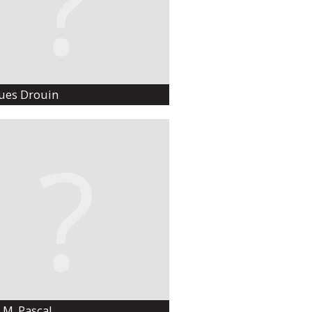
ues Drouin
 M. Pascal