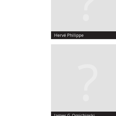
Hervé Philippe
James G. Omichinski