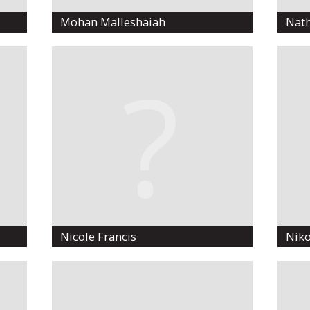
Mohan Malleshaiah
Nath
Nicole Francis
Niko