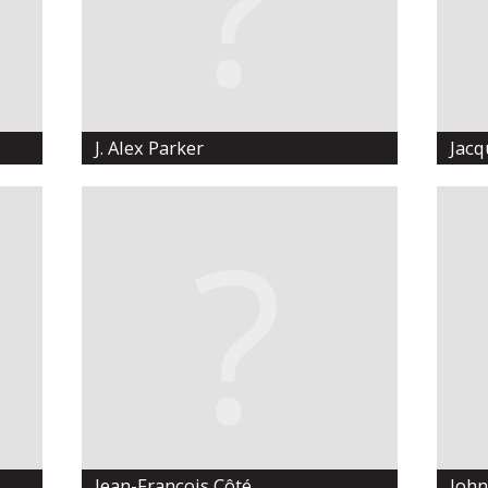
J. Alex Parker
Jacq
Jean-François Côté
John