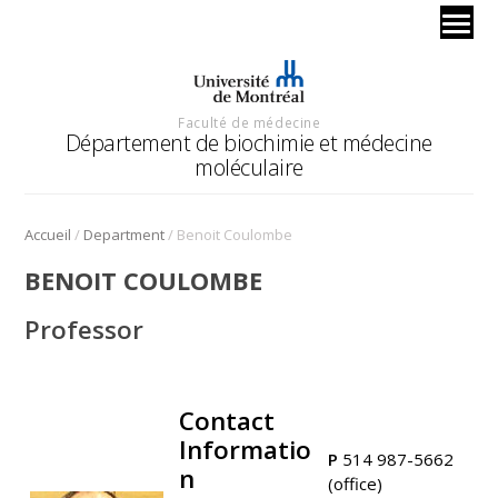
Faculté de médecine
Département de biochimie et médecine
moléculaire
/
/
Accueil
Department
Benoit Coulombe
BENOIT COULOMBE
Professor
Contact
.
Informatio
P
514 987-5662
n
(office)