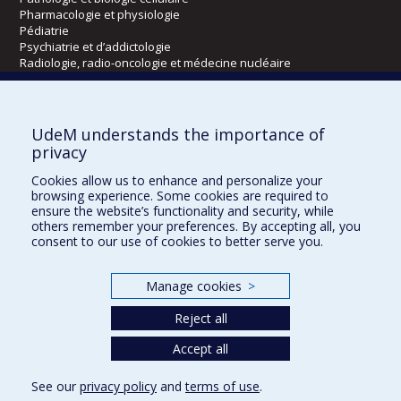
Pharmacologie et physiologie
Pédiatrie
Psychiatrie et d’addictologie
Radiologie, radio-oncologie et médecine nucléaire
Écoles
UdeM understands the importance of
Kinésiologie et des sciences de l’activité physique
privacy
Orthophonie et audiologie
Cookies allow us to enhance and personalize your
Réadaptation
browsing experience. Some cookies are required to
ensure the website’s functionality and security, while
Directions
others remember your preferences. By accepting all, you
consent to our use of cookies to better serve you.
DPC
CPASS
Éthique clinique
Manage cookies
>
Reject all
Accept all
See our
privacy policy
and
terms of use
.