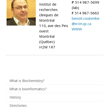
P
514 987-5699
Institut de
(lab)
recherches
F
514 987-5663
cliniques de
benoit.coulombe
Montréal
@ircm.qc.ca
110, ave des Pins
WWW
ouest
Montréal
(Québec)
H2W 1R7
What is Biochemistry?
What is bioinformatics?
History
Directories