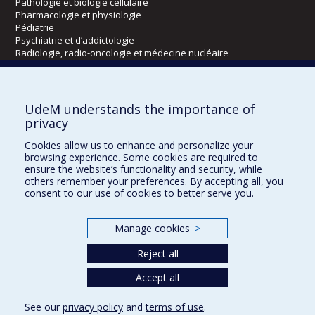
Pathologie et biologie cellulaire
Pharmacologie et physiologie
Pédiatrie
Psychiatrie et d’addictologie
Radiologie, radio-oncologie et médecine nucléaire
Écoles
UdeM understands the importance of
Kinésiologie et des sciences de l’activité physique
privacy
Orthophonie et audiologie
Cookies allow us to enhance and personalize your
Réadaptation
browsing experience. Some cookies are required to
ensure the website’s functionality and security, while
Directions
others remember your preferences. By accepting all, you
consent to our use of cookies to better serve you.
DPC
CPASS
Éthique clinique
Manage cookies
>
Reject all
Accept all
See our
privacy policy
and
terms of use
.