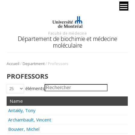
Faculté de médecine
Département de biochimie et médecine
moléculaire
/
/
Accueil
Department
Professors
PROFESSORS
éléments
Name
Antakly, Tony
Archambault, Vincent
Bouvier, Michel