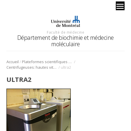
Faculté de médecine
Département de biochimie et médecine
moléculaire
/
/
Accueil
Plateformes scientifiques BMM
/
Centrifugeuses: hautes vitesses, ultracentrifugeuses et leurs rotors
ultra2
ULTRA2