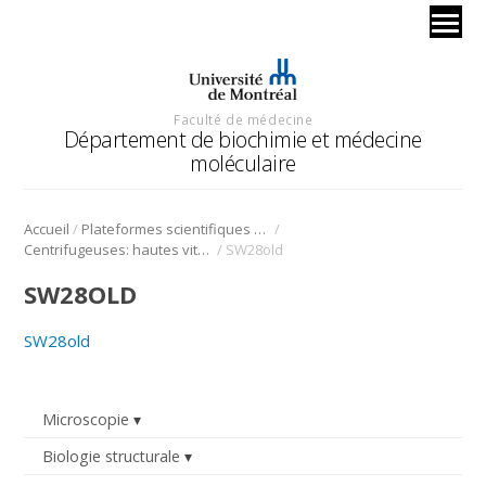
Faculté de médecine
Département de biochimie et médecine
moléculaire
/
/
Accueil
Plateformes scientifiques BMM
/
Centrifugeuses: hautes vitesses, ultracentrifugeuses et leurs rotors
SW28old
SW28OLD
SW28old
Microscopie
Biologie structurale