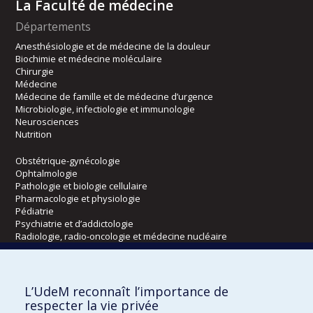
La Faculté de médecine
Départements
Anesthésiologie et de médecine de la douleur
Biochimie et médecine moléculaire
Chirurgie
Médecine
Médecine de famille et de médecine d’urgence
Microbiologie, infectiologie et immunologie
Neurosciences
Nutrition
Obstétrique-gynécologie
Ophtalmologie
Pathologie et biologie cellulaire
Pharmacologie et physiologie
Pédiatrie
Psychiatrie et d’addictologie
Radiologie, radio-oncologie et médecine nucléaire
Écoles
L’UdeM reconnaît l’importance de
Kinésiologie et des sciences de l’activité physique
respecter la vie privée