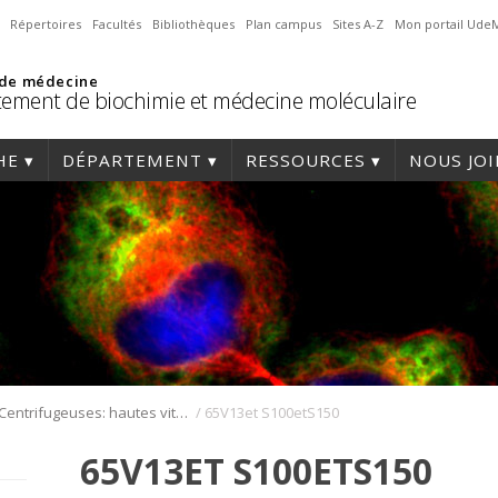
Répertoires
Facultés
Bibliothèques
Plan campus
Sites A-Z
Mon portail Ude
 de médecine
ement de biochimie et médecine moléculaire
HE
DÉPARTEMENT
RESSOURCES
NOUS JO
/
Centrifugeuses: hautes vitesses, ultracentrifugeuses et leurs rotors
65V13et S100etS150
65V13ET S100ETS150