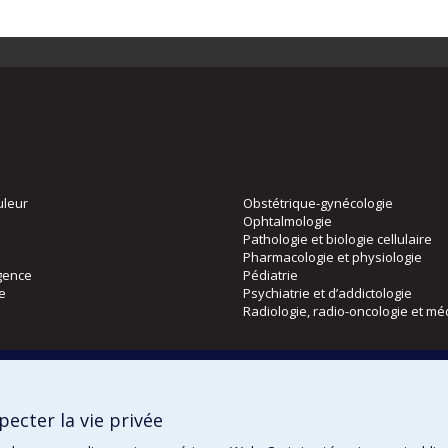
uleur
Obstétrique-gynécologie
Ophtalmologie
Pathologie et biologie cellulaire
Pharmacologie et physiologie
gence
Pédiatrie
ie
Psychiatrie et d’addictologie
Radiologie, radio-oncologie et mé
Directions
 physique
DPC
ecter la vie privée
CPASS
Éthique clinique