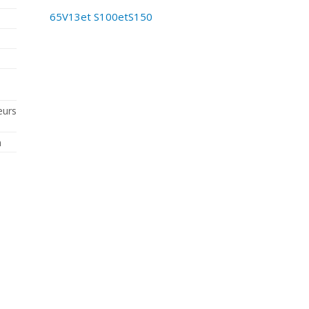
65V13et S100etS150
eurs
n