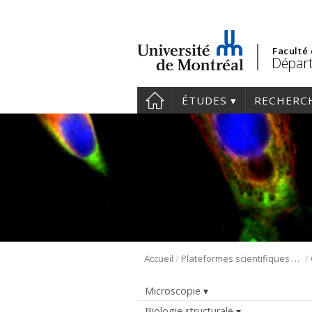
Faculté
Départ
ÉTUDES
RECHERC
/
/
Accueil
Plateformes scientifiques BMM
Microscopie
Biologie structurale