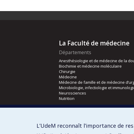
La Faculté de médecine
Départements
Anesthésiologie et de médecine de la do
Biochimie et médecine moléculaire
Chirurgie
Médecine
Médecine de famille et de médecine d’ur
Microbiologie, infectiologie et immunolog
Neurosciences
Nutrition
Écoles
Kinésiologie et des sciences de l’activité
L’UdeM reconnaît l’importance de resp
Orthophonie et audiologie
Réadaptation