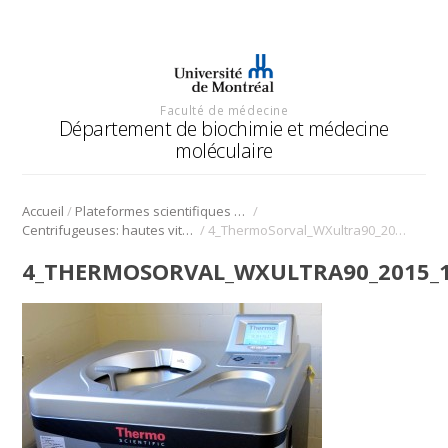
Faculté de médecine
Département de biochimie et médecine
moléculaire
/
/
Accueil
Plateformes scientifiques BMM
/
Centrifugeuses: hautes vitesses, ultracentrifugeuses et leurs rotors
4_ThermoSorval_WXultra90_2015_11_app_1328ab
4_THERMOSORVAL_WXULTRA90_2015_1