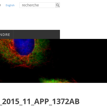
M
English
INDRE
_2015_11_APP_1372AB