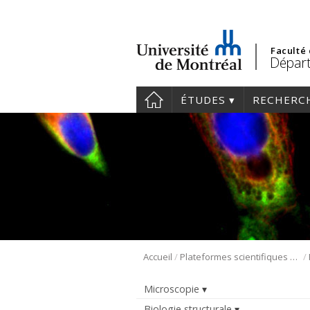
Faculté
Départ
ÉTUDES
RECHERC
/
/
Accueil
Plateformes scientifiques BMM
Microscopie
Biologie structurale