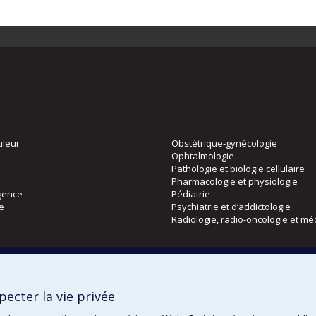
uleur
Obstétrique-gynécologie
Ophtalmologie
Pathologie et biologie cellulaire
Pharmacologie et physiologie
gence
Pédiatrie
ie
Psychiatrie et d’addictologie
Radiologie, radio-oncologie et mé
Directions
 physique
DPC
ecter la vie privée
CPASS
Éthique clinique