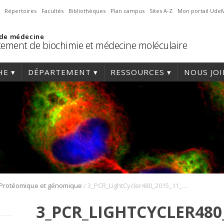
Répertoires
Facultés
Bibliothèques
Plan campus
Sites A-Z
Mon portail Ude
 de médecine
ement de biochimie et médecine moléculaire
HE
DÉPARTEMENT
RESSOURCES
NOUS JO
/
Protéomique et génomique
3_PCR_LightCycler480_2015_11_app_1372ab
3_PCR_LIGHTCYCLER480