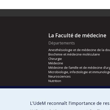
La Faculté de médecine
Départements
Anesthésiologie et de médecine de la do
Biochimie et médecine moléculaire
Chirurgie
Médecine
Médecine de famille et de médecine d’ur
Microbiologie, infectiologie et immunolog
Neurosciences
Nutrition
Écoles
Kinésiologie et des sciences de l’activité
L’UdeM reconnaît l’importance de resp
Orthophonie et audiologie
Réadaptation