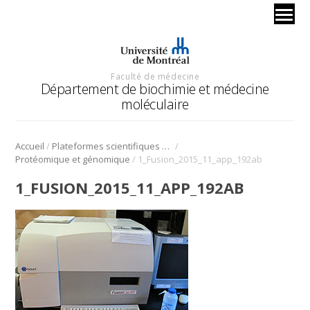
Faculté de médecine
Département de biochimie et médecine
moléculaire
/
/
Accueil
Plateformes scientifiques BMM
/
Protéomique et génomique
1_Fusion_2015_11_app_192ab
1_FUSION_2015_11_APP_192AB