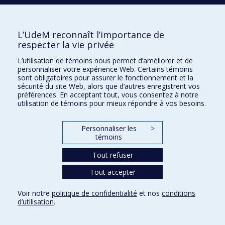
Écoles
L’UdeM reconnaît l’importance de
Kinésiologie et des sciences de l’activité physique
respecter la vie privée
Orthophonie et audiologie
L’utilisation de témoins nous permet d’améliorer et de
Réadaptation
personnaliser votre expérience Web. Certains témoins
sont obligatoires pour assurer le fonctionnement et la
Directions
sécurité du site Web, alors que d’autres enregistrent vos
préférences. En acceptant tout, vous consentez à notre
DPC
utilisation de témoins pour mieux répondre à vos besoins.
CPASS
Éthique clinique
Personnaliser les
>
témoins
Tout refuser
Tout accepter
Voir notre
politique de confidentialité
et nos
conditions
d’utilisation
.
Confidentialité
Conditions d’utilisation
Paramètres des témoins