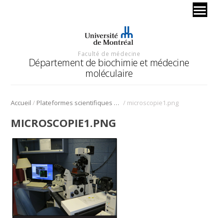
Faculté de médecine
Département de biochimie et médecine
moléculaire
/
/
Accueil
Plateformes scientifiques BMM
microscopie1.png
MICROSCOPIE1.PNG