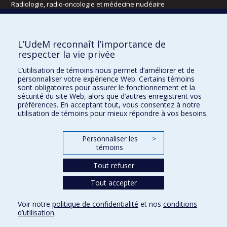
Radiologie, radio-oncologie et médecine nucléaire
Écoles
L’UdeM reconnaît l’importance de
Kinésiologie et des sciences de l’activité physique
respecter la vie privée
Orthophonie et audiologie
L’utilisation de témoins nous permet d’améliorer et de
Réadaptation
personnaliser votre expérience Web. Certains témoins
sont obligatoires pour assurer le fonctionnement et la
Directions
sécurité du site Web, alors que d’autres enregistrent vos
préférences. En acceptant tout, vous consentez à notre
DPC
utilisation de témoins pour mieux répondre à vos besoins.
CPASS
Éthique clinique
Personnaliser les
>
témoins
Tout refuser
Tout accepter
Voir notre
politique de confidentialité
et nos
conditions
d’utilisation
.
Confidentialité
Conditions d’utilisation
Paramètres des témoins