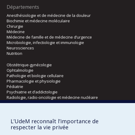
Départements
Anesthésiologie et de médecine de la douleur
Biochimie et médecine moléculaire
Chirurgie
Médecine
Médecine de famille et de médecine d’urgence
Microbiologie, infectiologie et immunologie
Neurosciences
Nutrition
Obstétrique-gynécologie
Ophtalmologie
Pathologie et biologie cellulaire
Pharmacologie et physiologie
Pédiatrie
Psychiatrie et d’addictologie
Radiologie, radio-oncologie et médecine nucléaire
Écoles
L’UdeM reconnaît l’importance de
Kinésiologie et des sciences de l’activité physique
respecter la vie privée
Orthophonie et audiologie