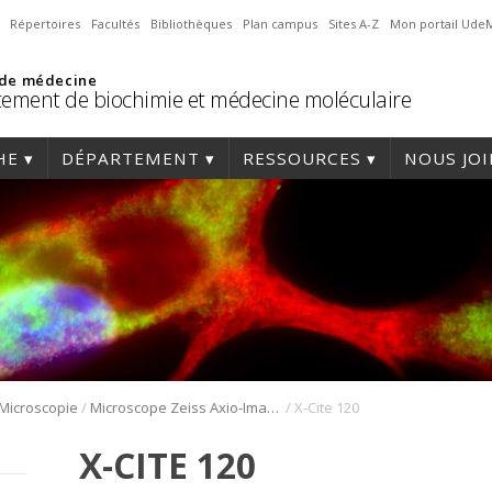
Répertoires
Facultés
Bibliothèques
Plan campus
Sites A-Z
Mon portail Ude
 de médecine
ement de biochimie et médecine moléculaire
HE
DÉPARTEMENT
RESSOURCES
NOUS JO
/
/
Microscopie
Microscope Zeiss Axio-Imager Z2
X-Cite 120
X-CITE 120