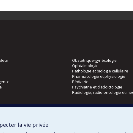
uleur
Obstétrique-gynécologie
Ophtalmologie
Pathologie et biologie cellulaire
Pharmacologie et physiologie
gence
Pédiatrie
ie
Psychiatrie et d’addictologie
Radiologie, radio-oncologie et mé
Directions
 physique
DPC
ecter la vie privée
CPASS
Éthique clinique