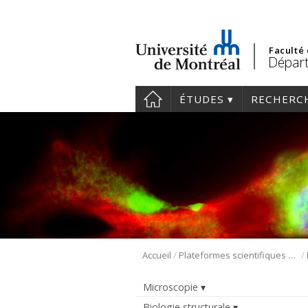
Faculté
Départ
ÉTUDES
RECHERC
/
/
Accueil
Plateformes scientifiques BMM
Microscopie
Biologie structurale