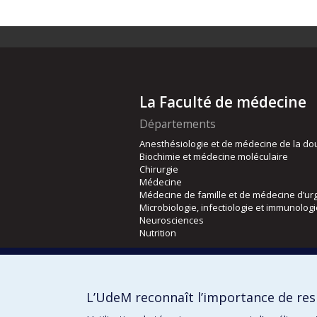
La Faculté de médecine
Départements
Anesthésiologie et de médecine de la do
Biochimie et médecine moléculaire
Chirurgie
Médecine
Médecine de famille et de médecine d’ur
Microbiologie, infectiologie et immunolog
Neurosciences
Nutrition
Écoles
Kinésiologie et des sciences de l’activité
L’UdeM reconnaît l’importance de resp
Orthophonie et audiologie
Réadaptation