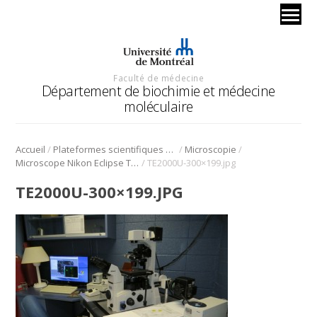
Faculté de médecine
Département de biochimie et médecine
moléculaire
/
/
/
Accueil
Plateformes scientifiques BMM
Microscopie
/
Microscope Nikon Eclipse TE2000U
TE2000U-300×199.jpg
TE2000U-300×199.JPG