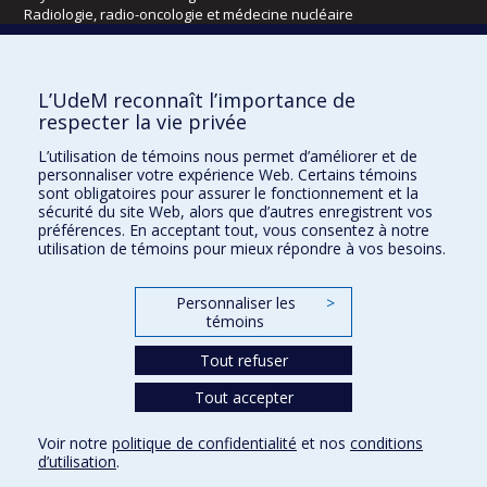
Radiologie, radio-oncologie et médecine nucléaire
Écoles
L’UdeM reconnaît l’importance de
Kinésiologie et des sciences de l’activité physique
respecter la vie privée
Orthophonie et audiologie
L’utilisation de témoins nous permet d’améliorer et de
Réadaptation
personnaliser votre expérience Web. Certains témoins
sont obligatoires pour assurer le fonctionnement et la
Directions
sécurité du site Web, alors que d’autres enregistrent vos
préférences. En acceptant tout, vous consentez à notre
DPC
utilisation de témoins pour mieux répondre à vos besoins.
CPASS
Éthique clinique
Personnaliser les
>
témoins
Tout refuser
Tout accepter
Voir notre
politique de confidentialité
et nos
conditions
d’utilisation
.