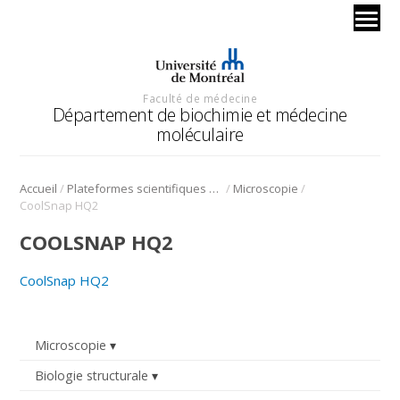
Faculté de médecine
Département de biochimie et médecine
moléculaire
/
/
/
Accueil
Plateformes scientifiques BMM
Microscopie
CoolSnap HQ2
COOLSNAP HQ2
CoolSnap HQ2
Microscopie
Biologie structurale