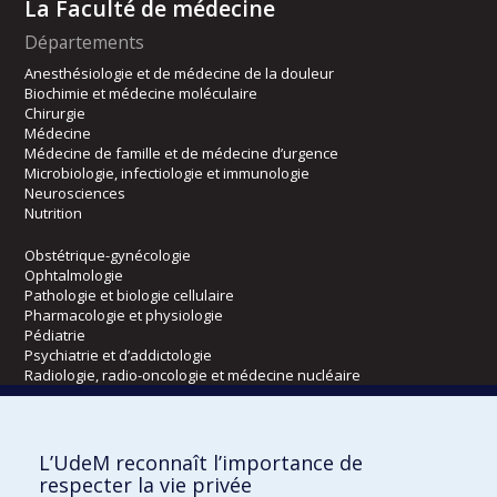
La Faculté de médecine
Départements
Anesthésiologie et de médecine de la douleur
Biochimie et médecine moléculaire
Chirurgie
Médecine
Médecine de famille et de médecine d’urgence
Microbiologie, infectiologie et immunologie
Neurosciences
Nutrition
Obstétrique-gynécologie
Ophtalmologie
Pathologie et biologie cellulaire
Pharmacologie et physiologie
Pédiatrie
Psychiatrie et d’addictologie
Radiologie, radio-oncologie et médecine nucléaire
Écoles
L’UdeM reconnaît l’importance de
Kinésiologie et des sciences de l’activité physique
respecter la vie privée