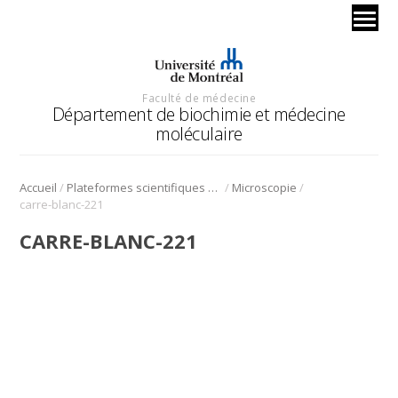
Faculté de médecine
Département de biochimie et médecine
moléculaire
/
/
/
Accueil
Plateformes scientifiques BMM
Microscopie
carre-blanc-221
CARRE-BLANC-221