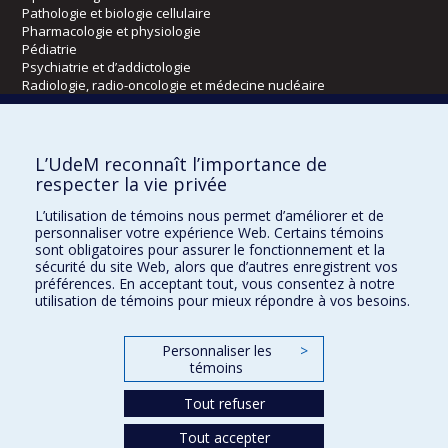
Pathologie et biologie cellulaire
Pharmacologie et physiologie
Pédiatrie
Psychiatrie et d’addictologie
Radiologie, radio-oncologie et médecine nucléaire
Écoles
L’UdeM reconnaît l’importance de
Kinésiologie et des sciences de l’activité physique
respecter la vie privée
Orthophonie et audiologie
L’utilisation de témoins nous permet d’améliorer et de
Réadaptation
personnaliser votre expérience Web. Certains témoins
sont obligatoires pour assurer le fonctionnement et la
Directions
sécurité du site Web, alors que d’autres enregistrent vos
préférences. En acceptant tout, vous consentez à notre
DPC
utilisation de témoins pour mieux répondre à vos besoins.
CPASS
Éthique clinique
Personnaliser les
>
témoins
Tout refuser
Tout accepter