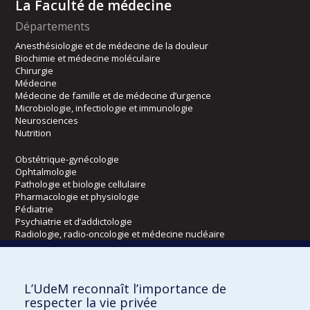
La Faculté de médecine
Départements
Anesthésiologie et de médecine de la douleur
Biochimie et médecine moléculaire
Chirurgie
Médecine
Médecine de famille et de médecine d’urgence
Microbiologie, infectiologie et immunologie
Neurosciences
Nutrition
Obstétrique-gynécologie
Ophtalmologie
Pathologie et biologie cellulaire
Pharmacologie et physiologie
Pédiatrie
Psychiatrie et d’addictologie
Radiologie, radio-oncologie et médecine nucléaire
Écoles
L’UdeM reconnaît l’importance de
Kinésiologie et des sciences de l’activité physique
respecter la vie privée