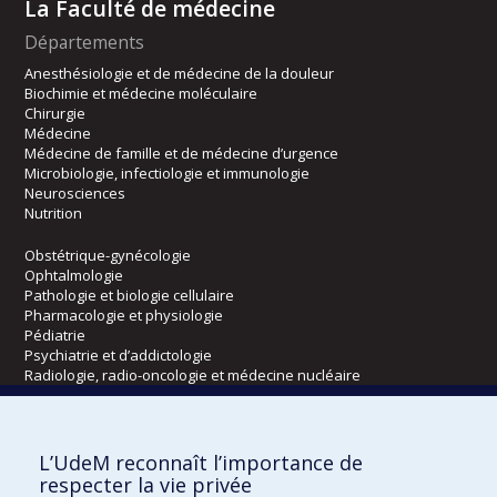
La Faculté de médecine
Départements
Anesthésiologie et de médecine de la douleur
Biochimie et médecine moléculaire
Chirurgie
Médecine
Médecine de famille et de médecine d’urgence
Microbiologie, infectiologie et immunologie
Neurosciences
Nutrition
Obstétrique-gynécologie
Ophtalmologie
Pathologie et biologie cellulaire
Pharmacologie et physiologie
Pédiatrie
Psychiatrie et d’addictologie
Radiologie, radio-oncologie et médecine nucléaire
Écoles
L’UdeM reconnaît l’importance de
Kinésiologie et des sciences de l’activité physique
respecter la vie privée