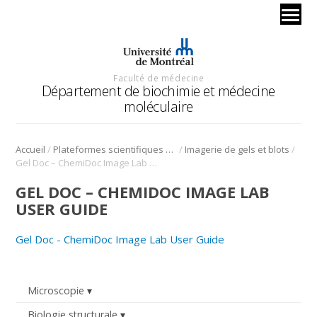
Faculté de médecine
Département de biochimie et médecine
moléculaire
/
/
/
Accueil
Plateformes scientifiques BMM
Imagerie de gels et blots
Gel Doc – ChemiDoc Image Lab User Guide
GEL DOC – CHEMIDOC IMAGE LAB
USER GUIDE
Gel Doc - ChemiDoc Image Lab User Guide
Microscopie
Biologie structurale